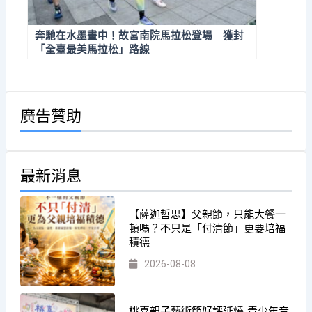
奔馳在水墨畫中！故宮南院馬拉松登場 獲封
「全臺最美馬拉松」路線
廣告贊助
最新消息
【薩迦哲思】父親節，只能大餐一
頓嗎？不只是「付清節」更要培福
積德
2026-08-08
桃喜親子藝術節好評延燒 青少年音