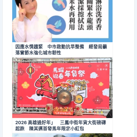
因應水情趨緊 中市啟動抗旱整備 經發局籲
落實節水強化城市韌性
2026 高雄過好年」 三鳳中街年貨大街磅礴
起跑 陳其邁首發馬年限定小紅包