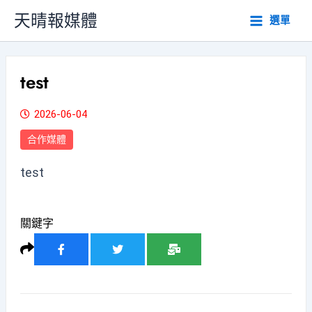
跳
天晴報媒體
選單
至
主
要
內
test
容
2026-06-04
合作媒體
test
關鍵字