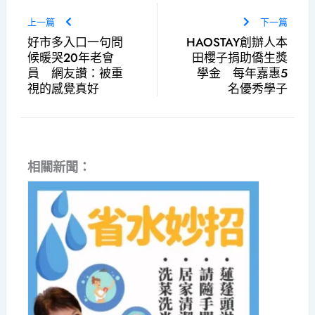
上一篇
下一篇
好市多入口一句問
HAOSTAY創辦人本
候暖哭20年老會
田櫻子捐助僑生獎
員 網友讚：被重
學金 每年嘉惠5
視的感覺真好
名優秀學子
相關新聞：