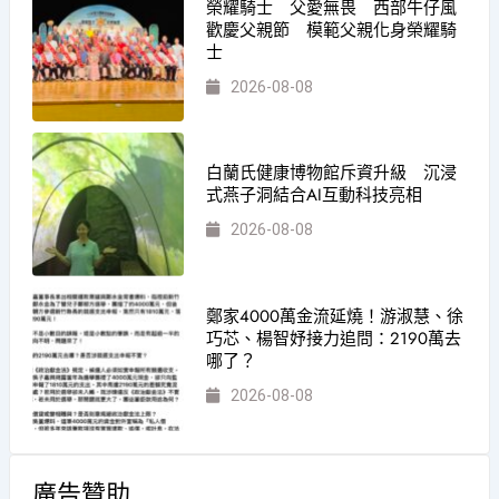
榮耀騎士 父愛無畏 西部牛仔風
歡慶父親節 模範父親化身榮耀騎
士
2026-08-08
白蘭氏健康博物館斥資升級 沉浸
式燕子洞結合AI互動科技亮相
2026-08-08
鄭家4000萬金流延燒！游淑慧、徐
巧芯、楊智妤接力追問：2190萬去
哪了？
2026-08-08
廣告贊助