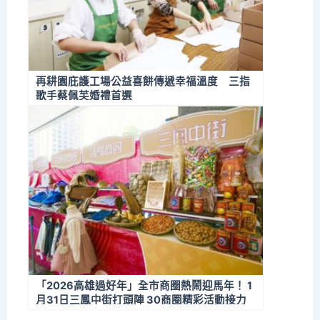
再耕園庇護工場公益喜餅傳遞幸福溫度 三指
歌手蔡佩芙婚禮首選
「2026高雄過好年」全市商圈熱鬧迎馬年！ 1
月31日三鳳中街打頭陣 30商圈精彩活動接力
迎新春