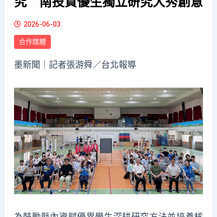
究 南投資優生獨立研究大秀創意
2026-06-03
合作媒體
墨新聞
｜記者張游舜／台北報導
為鼓勵縣內資賦優異學生深耕研究方法並培養核