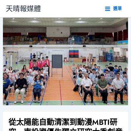
跳
天晴報媒體
選單
至
主
要
內
容
從太陽能自動清潔到動漫MBTI研