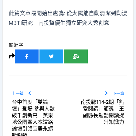
此篇文章最開始出處為:
從太陽能自動清潔到動漫
MBTI研究 南投資優生獨立研究大秀創意
關鍵字
上一篇
下一篇
台中首度「雙論
南投縣114-2期「熊
壇」登場 參與人數
愛閱讀」頒獎 王
破千創新高 美樂
副縣長勉勤閱讀提
地公園暨人本道路
升知識力
論壇引領宜居永續
新趨勢