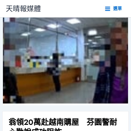
跳
天晴報媒體
選單
至
主
要
內
容
翁領20萬赴越南購屋 芬園警耐