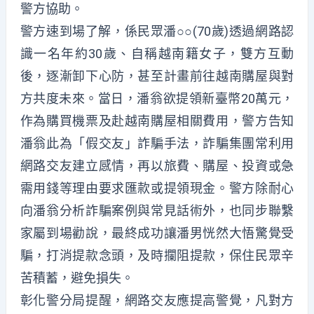
警方協助。
警方速到場了解，係民眾潘○○(70歲)透過網路認
識一名年約30歲、自稱越南籍女子，雙方互動
後，逐漸卸下心防，甚至計畫前往越南購屋與對
方共度未來。當日，潘翁欲提領新臺幣20萬元，
作為購買機票及赴越南購屋相關費用，警方告知
潘翁此為「假交友」詐騙手法，詐騙集團常利用
網路交友建立感情，再以旅費、購屋、投資或急
需用錢等理由要求匯款或提領現金。警方除耐心
向潘翁分析詐騙案例與常見話術外，也同步聯繫
家屬到場勸說，最終成功讓潘男恍然大悟驚覺受
騙，打消提款念頭，及時攔阻提款，保住民眾辛
苦積蓄，避免損失。
彰化警分局提醒，網路交友應提高警覺，凡對方