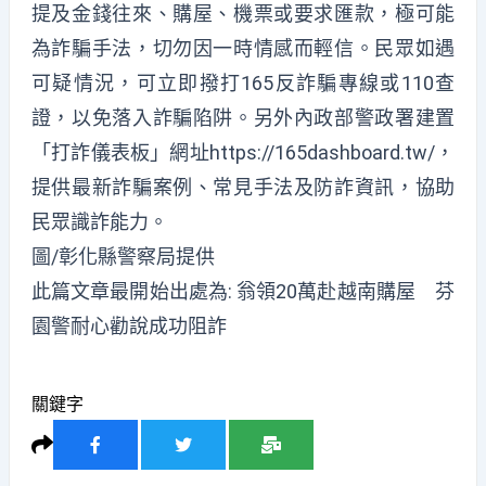
提及金錢往來、購屋、機票或要求匯款，極可能
為詐騙手法，切勿因一時情感而輕信。民眾如遇
可疑情況，可立即撥打165反詐騙專線或110查
證，以免落入詐騙陷阱。另外內政部警政署建置
「打詐儀表板」網址https://165dashboard.tw/，
提供最新詐騙案例、常見手法及防詐資訊，協助
民眾識詐能力。
圖/彰化縣警察局提供
此篇文章最開始出處為:
翁領20萬赴越南購屋 芬
園警耐心勸說成功阻詐
關鍵字