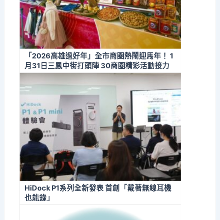
「2026高雄過好年」全市商圈熱鬧迎馬年！ 1
月31日三鳳中街打頭陣 30商圈精彩活動接力
迎新春
HiDock P1系列全新發表 首創「戴著無線耳機
也能錄」