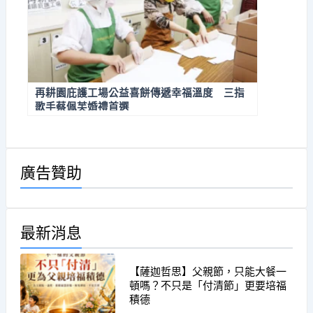
再耕園庇護工場公益喜餅傳遞幸福溫度 三指
歌手蔡佩芙婚禮首選
廣告贊助
最新消息
【薩迦哲思】父親節，只能大餐一
頓嗎？不只是「付清節」更要培福
積德