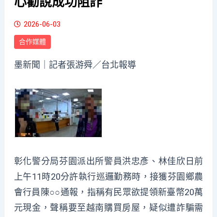
心勸說成功阻詐
2026-06-03
合作媒體
墨新聞
｜記者張游舜／台北報導
彰化警分局芬園派出所警員洪忠彥、林佳欣日前
上午11時20分許執行巡邏勤務時，接獲芬園鄉農
會行員陳○○通報，指稱有民眾欲提領新臺幣20萬
元現金，聲稱要至越南購買房屋，疑似遭詐騙需