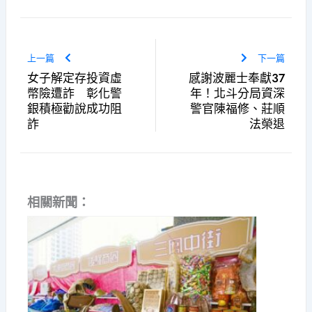
上一篇
下一篇
女子解定存投資虛
感謝波麗士奉獻37
幣險遭詐 彰化警
年！北斗分局資深
銀積極勸說成功阻
警官陳福修、莊順
詐
法榮退
相關新聞：