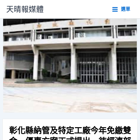
跳
天晴報媒體
選單
至
主
要
內
容
彰化縣納管及特定工廠今年免繳雙