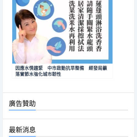
因應水情趨緊 中市啟動抗旱整備 經發局籲
落實節水強化城市韌性
廣告贊助
最新消息