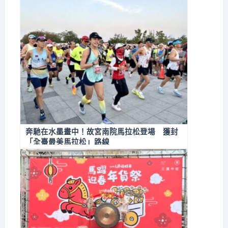
奔馳在水墨畫中！故宮南院馬拉松登場 獲封
「全臺最美馬拉松」路線