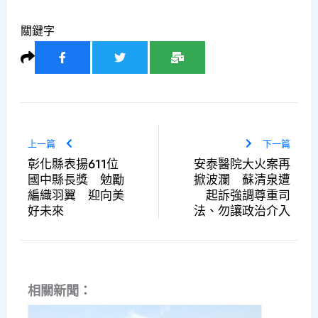
關鍵字
上一篇
下一篇
彰化縣表揚611位
安泰醫院大火案再
國中縣長獎 勉勵
掀波瀾 蘇清泉遭
編織羽翼 迎向美
起訴強調尊重司
好未來
法、勿讓政治介入
相關新聞：