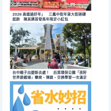
2026 高雄過好年」 三鳳中街年貨大街磅礴
起跑 陳其邁首發馬年限定小紅包
台中親子出遊新去處！ 后里環保公園「孩籽
世界遊戲場」攀爬、彈跳、交通學習一次滿足