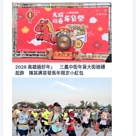
2026 高雄過好年」 三鳳中街年貨大街磅礴
起跑 陳其邁首發馬年限定小紅包