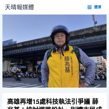
跳
天晴報媒體
選單
至
主
要
內
容
高雄再增15處科技執法引爭議 薛