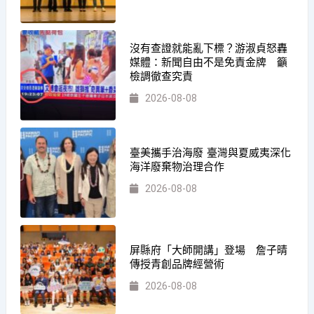
沒有查證就能亂下標？游淑貞怒轟
媒體：新聞自由不是免責金牌 籲
檢調徹查究責
2026-08-08
臺美攜手治海廢 臺灣與夏威夷深化
海洋廢棄物治理合作
2026-08-08
屏縣府「大師開講」登場 詹子晴
傳授青創品牌經營術
2026-08-08