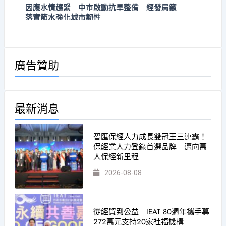
因應水情趨緊 中市啟動抗旱整備 經發局籲
落實節水強化城市韌性
廣告贊助
最新消息
智匯保經人力成長雙冠王三連霸！
保經業人力登錄首選品牌 邁向萬
人保經新里程
2026-08-08
從經貿到公益 IEAT 80週年攜手募
272萬元支持20家社福機構