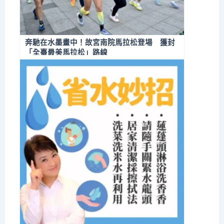
奔馳在水墨畫中！故宮南院馬拉松登場 獲封
「全臺最美馬拉松」路線