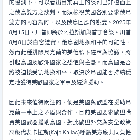
的協調下，可以看出目前真正的談判已非檯面上
之俄烏雙方之談判，而須檢視美國各別要求俄烏
雙方的內容為何，以及俄烏回應的態度。2025年
8月15日，川普即將於阿拉斯加與普丁會談。川普
8月8日於白宮證實，俄烏割地換和平的可能性，
然而此種排除烏克蘭的美俄私下磋商與協議，將
引起烏國及歐洲國家之恐懼與擔憂。而烏國是否
將被迫接受割地換和平，取決於烏國能否持續穩
定地獲得美歐國家之軍事及經濟援助。
因此未來值得關注的，便是美國與歐盟在援助烏
克蘭一事上之矛盾與合作，目前美國要求歐盟購
買美國武器援助烏國，對此歐盟外交與安全政策
高級代表卡拉斯(Kaja Kallas)呼籲美方應共同負擔