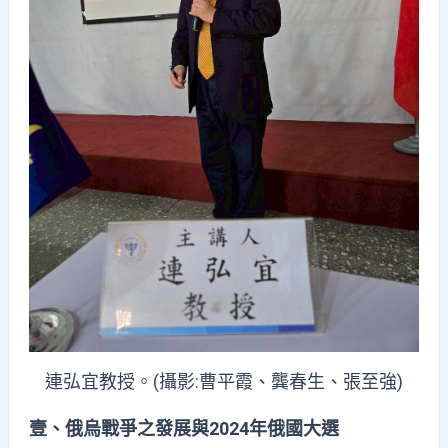
連弘宜教授。(攝影:曹平霞、龔春生、張至強)
壹、俄烏戰爭之發展與2024
年俄國大選