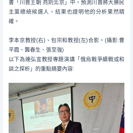
書「川普王朝 亮劍北京」中，預測川普將大勝民
主黨總統候選人，結果也證明他的分析果然精
確。
李本京教授(右)、包宗和教授(左)合影。(攝影:曹
平霞、龔春生、張至強)
以下為連弘宜教授專題演講「俄烏戰爭續戰或和
談之探析」的重點摘要內容: