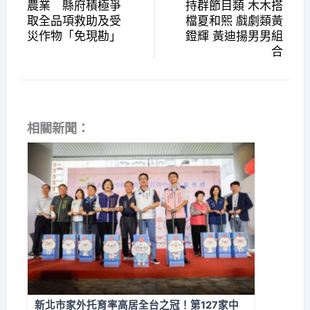
農業 縣府積極爭
持群節目類 木木搭
取全品項救助及受
檔夏和熙 戲劇類黃
災作物「免現勘」
鐙輝 黃迪揚男男組
合
相關新聞：
新北市家外托育率高居全台之冠！第127家中