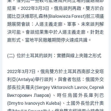
果，僅列出一些較可能達成共同立場的議題隨即
結束。2022年3月3日，俄烏談判再啟，雙方於白
國比亞沃維耶扎森林(Białowieża Forest)就三項議
題展開會談：人道主義走廊、軍事、未來談判解
決可能。會談結果集中於人道主義走廊，針對走
廊形式、當地平民撤離期間停火達成共識。
(二) 位於土耳其的談判：實體與線上夾雜之形式
2022年3月7日，俄烏雙方於土耳其西南部之安塔
利亞(Antalya)舉行談判，與會者包括：俄國外交
部長拉夫羅夫(Sergey Viktorovich Lavrov, Сергей
Викторович Лавров)、時任烏國外長庫列巴
(Dmytro Ivanovych Kuleba)、土國外長恰武什奧