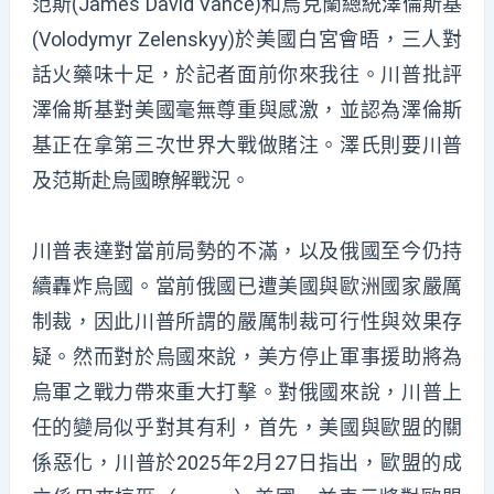
范斯(James David Vance)和烏克蘭總統澤倫斯基
(Volodymyr Zelenskyy)於美國白宮會晤，三人對
話火藥味十足，於記者面前你來我往。川普批評
澤倫斯基對美國毫無尊重與感激，並認為澤倫斯
基正在拿第三次世界大戰做賭注。澤氏則要川普
及范斯赴烏國瞭解戰況。
川普表達對當前局勢的不滿，以及俄國至今仍持
續轟炸烏國。當前俄國已遭美國與歐洲國家嚴厲
制裁，因此川普所謂的嚴厲制裁可行性與效果存
疑。然而對於烏國來說，美方停止軍事援助將為
烏軍之戰力帶來重大打擊。對俄國來說，川普上
任的變局似乎對其有利，首先，美國與歐盟的關
係惡化，川普於2025年2月27日指出，歐盟的成