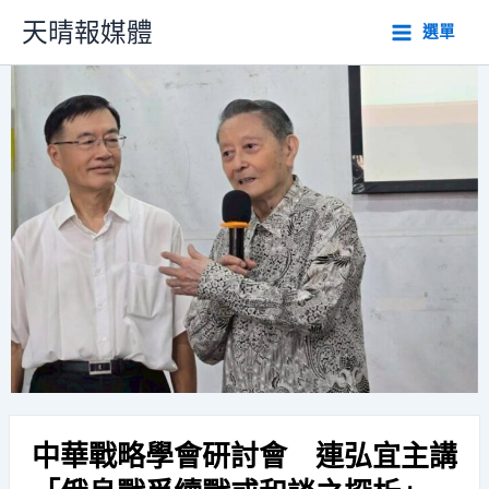
跳
天晴報媒體
選單
至
主
要
內
容
中華戰略學會研討會 連弘宜主講