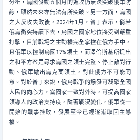
分析，烏國發動五個月的進攻仍無法突破俄軍防
線，顯然未來亦無法有所突破。另一方面，烏國
之大反攻失敗後，2024年1月，普丁表示，倘若
俄烏衝突持續下去，烏國之國家地位將受到嚴重
打擊，目前戰場之主動權完全掌控在俄方手中，
且俄軍以控制烏國17%領土，而澤倫斯基所提出
之和平方案是尋求烏國之領土完整、停止敵對行
動、俄軍撤出烏克蘭領土，對此俄方不可能同
意。對於普丁來說，俄烏戰爭的爆發可凝聚全國
人民的向心力，當國家一致對外時，可提高國家
領導人的政治支持度，隨著戰況變化，俄軍從一
開始的戰事挫敗，發展至今已經逐漸取回主導
權。