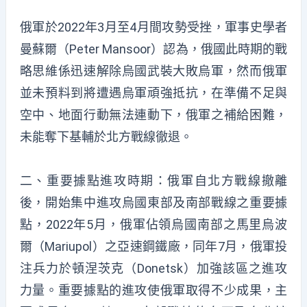
俄軍於2022年3月至4月間攻勢受挫，軍事史學者
曼蘇爾（Peter Mansoor）認為，俄國此時期的戰
略思維係迅速解除烏國武裝大敗烏軍，然而俄軍
並未預料到將遭遇烏軍頑強抵抗，在準備不足與
空中、地面行動無法連動下，俄軍之補給困難，
未能奪下基輔於北方戰線徹退。
二、重要據點進攻時期：俄軍自北方戰線撤離
後，開始集中進攻烏國東部及南部戰線之重要據
點，2022年5月，俄軍佔領烏國南部之馬里烏波
爾（Mariupol）之亞速鋼鐵廠，同年7月，俄軍投
注兵力於頓涅茨克（Donetsk）加強該區之進攻
力量。重要據點的進攻使俄軍取得不少成果，主