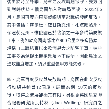
後由於時至冬季，烏軍之反攻轉趨保守，雙方回
到對峙狀態。俄烏間陷入對峙局面後，2023年6
月，烏國再度向東部戰線與南部戰線發起反攻，
其中包括：赫爾松、盧甘斯克州、札波羅熱州、
頓涅茨克州。惟俄國已於佔領之一年多構築防禦
工事，例如於烏國南部建立800公里之多道防線，
堪稱自二戰結束以來歐洲最大之防禦工事，這些
工事多為混擬土機槍巢及地下碉堡，因此烏軍之
進攻難度增加，須以重型裝甲方能突破。
四、烏軍再度反攻與失敗時期：烏國在此次反攻
行動總共動員12個旅，展開為期150天的反攻
後，取得之進展卻極其有限。另根據英國皇家聯
合服務研究所瓦特林（Jack Watling）研究員之