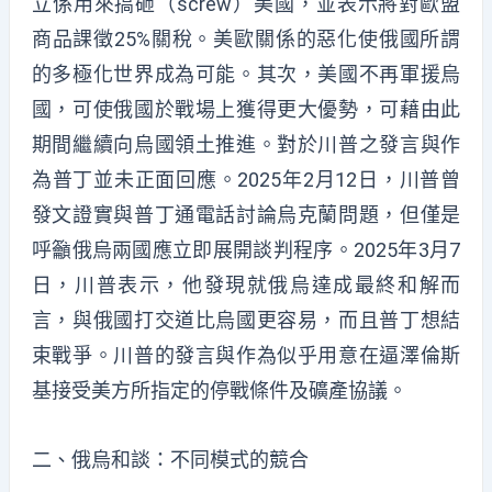
立係用來搞砸（screw）美國，並表示將對歐盟
商品課徵25%關稅。美歐關係的惡化使俄國所謂
的多極化世界成為可能。其次，美國不再軍援烏
國，可使俄國於戰場上獲得更大優勢，可藉由此
期間繼續向烏國領土推進。對於川普之發言與作
為普丁並未正面回應。2025年2月12日，川普曾
發文證實與普丁通電話討論烏克蘭問題，但僅是
呼籲俄烏兩國應立即展開談判程序。2025年3月7
日，川普表示，他發現就俄烏達成最終和解而
言，與俄國打交道比烏國更容易，而且普丁想結
束戰爭。川普的發言與作為似乎用意在逼澤倫斯
基接受美方所指定的停戰條件及礦產協議。
二、俄烏和談：不同模式的競合