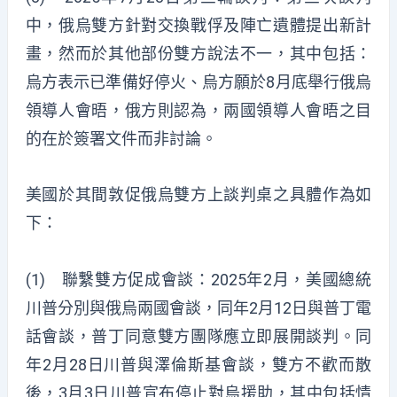
中，俄烏雙方針對交換戰俘及陣亡遺體提出新計
畫，然而於其他部份雙方說法不一，其中包括：
烏方表示已準備好停火、烏方願於8月底舉行俄烏
領導人會晤，俄方則認為，兩國領導人會晤之目
的在於簽署文件而非討論。
美國於其間敦促俄烏雙方上談判桌之具體作為如
下：
(1) 聯繫雙方促成會談：2025年2月，美國總統
川普分別與俄烏兩國會談，同年2月12日與普丁電
話會談，普丁同意雙方團隊應立即展開談判。同
年2月28日川普與澤倫斯基會談，雙方不歡而散
後，3月3日川普宣布停止對烏援助，其中包括情