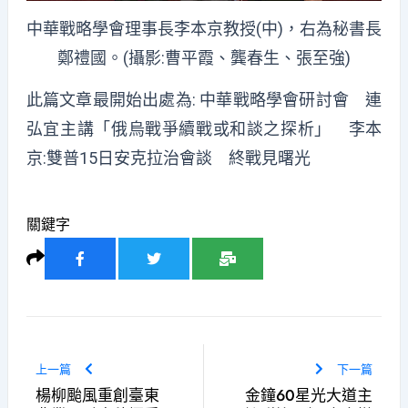
中華戰略學會理事長李本京教授(中)，右為秘書長
鄭禮國。(攝影:曹平霞、龔春生、張至強)
此篇文章最開始出處為:
中華戰略學會研討會 連
弘宜主講「俄烏戰爭續戰或和談之探析」 李本
京:雙普15日安克拉治會談 終戰見曙光
關鍵字
上一篇
下一篇
楊柳颱風重創臺東
金鐘60星光大道主