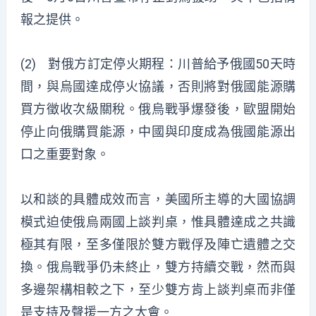
報之提供。
(2) 對俄方訂定停火期程：川普給予俄國50天時
間，與烏國達成停火協議，否則將對俄國能源購
買方徵收次級關稅。俄烏戰爭爆發後，歐盟開始
停止向俄購買能源，中國與印度成為俄國能源出
口之重要對象。
以和談的具體成效而言，美國所主導的大國協調
模式迫使俄烏兩國上談判桌，惟具體達成之共識
極其有限，至多僅限於雙方戰俘及陣亡遺體之交
換。俄烏戰爭仍未終止，雙方持續交戰，然而與
多邊架構相較之下，至少雙方肯上談判桌而非僅
是支持及聲援一方之大會。