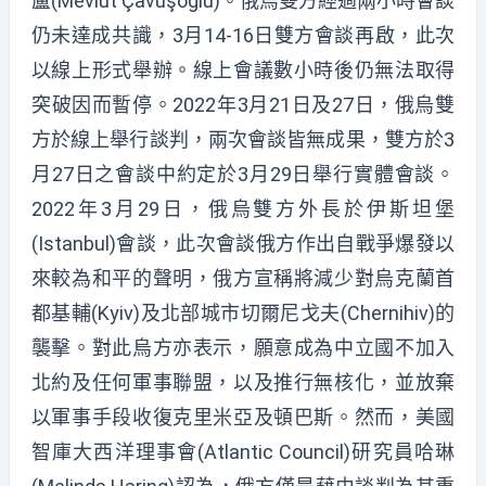
盧(Mevlüt Çavuşoğlu)。俄烏雙方經過兩小時會談
仍未達成共識，3月14-16日雙方會談再啟，此次
以線上形式舉辦。線上會議數小時後仍無法取得
突破因而暫停。2022年3月21日及27日，俄烏雙
方於線上舉行談判，兩次會談皆無成果，雙方於3
月27日之會談中約定於3月29日舉行實體會談。
2022年3月29日，俄烏雙方外長於伊斯坦堡
(Istanbul)會談，此次會談俄方作出自戰爭爆發以
來較為和平的聲明，俄方宣稱將減少對烏克蘭首
都基輔(Kyiv)及北部城市切爾尼戈夫(Chernihiv)的
襲擊。對此烏方亦表示，願意成為中立國不加入
北約及任何軍事聯盟，以及推行無核化，並放棄
以軍事手段收復克里米亞及頓巴斯。然而，美國
智庫大西洋理事會(Atlantic Council)研究員哈琳