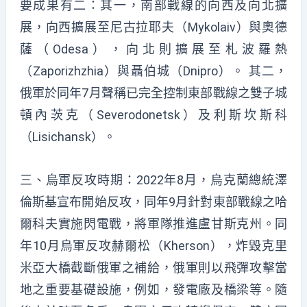
要成果有二：其一，南部戰線的向西及向北擴
展，向西擴展至尼古拉耶夫（Mykolaiv）與奧德
薩（Odesa），向北則擴展至札波羅熱
（Zaporizhzhia）與聶伯城（Dnipro）。 其二，
俄軍於同年7月聲稱已完全控制東部戰線之雙子城
頓內茨克（Severodonetsk）及利斯坎斯科
（Lisichansk）。
三、烏軍反攻時期：2022年8月，烏克蘭總統澤
倫斯基宣布開始反攻，同年9月針對東部戰線之哈
爾科夫實施閃電戰，將軍隊推進盧甘斯克州。同
年10月烏軍反攻赫爾松（Kherson），炸毀克里
米亞大橋截斷俄軍之補給，俄軍則以飛彈攻擊當
地之重要基礎設施，例如，發電廠及橋梁等。隨