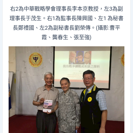
右2為中華戰略學會理事長李本京教授，左3為副
理事長于茂生。右1為監事長陳興國、左1 為秘書
長鄭禮國、左2為副秘書長劉榮傳。(攝影:曹平
霞、龔春生、張至強)