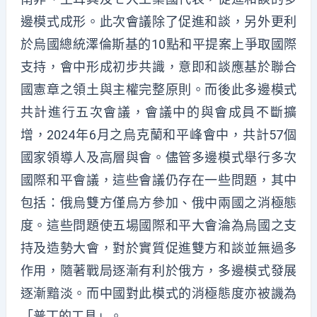
邊模式成形。此次會議除了促進和談，另外更利
於烏國總統澤倫斯基的10點和平提案上爭取國際
支持，會中形成初步共識，意即和談應基於聯合
國憲章之領土與主權完整原則。而後此多邊模式
共計進行五次會議，會議中的與會成員不斷擴
增，2024年6月之烏克蘭和平峰會中，共計57個
國家領導人及高層與會。儘管多邊模式舉行多次
國際和平會議，這些會議仍存在一些問題，其中
包括：俄烏雙方僅烏方參加、俄中兩國之消極態
度。這些問題使五場國際和平大會淪為烏國之支
持及造勢大會，對於實質促進雙方和談並無過多
作用，隨著戰局逐漸有利於俄方，多邊模式發展
逐漸黯淡。而中國對此模式的消極態度亦被譏為
「普丁的工具」。