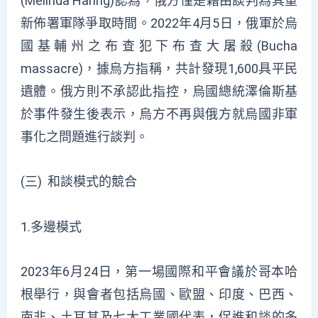
(Melinda Haring)認為，俄方僅是藉由談判為其重
新佈署軍隊爭取時間。2022年4月5日，俄軍於烏
國基輔州之布查犯下布查大屠殺(Bucha
massacre)，據烏方指稱，共計發現1,600具平民
遺體。俄方則不承認此指控，烏國總統澤倫斯基
於事件發生後表示，烏方不再與俄方就烏國非軍
事化之問題進行談判。
(三) 和談模式的競合
1.多邊模式
2023年6月24日，第一場國際和平會議於哥本哈
根舉行，與會者包括烏國、歐盟、印度、巴西、
南非、土耳其及七大工業國代表，促進和談的多