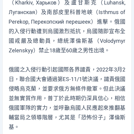
（Kharkiv, Харьков）及盧甘斯克（Luhansk,
Луганская）及南部皮里科普地峽（Isthmus of
Perekop, Перекопский перешеек）進擊。俄國
的入侵行動遭到烏國激烈抵抗，烏國隨即宣布全
國戒嚴及總動員，總統澤倫斯基（Volodymyr
Zelenskyy）禁止18歲至60歲之男性出境。
俄國之入侵行動引起國際各界譴責，2022年3月2
日，聯合國大會通過第ES-11/1號決議，譴責俄國
侵略烏克蘭，並要求俄方無條件撤軍。但此決議
並無實質作用，普丁於此時期仍深具信心，相信
俄國軍隊的實力，並呼籲烏國人民應起來推翻基
輔當局之領導階層，尤其是「恐怖份子」澤倫斯
基。