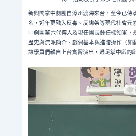
新興閣掌中劇團自漳州渡海來台，至今已傳承
名，近年更融入反毒、反綁架等現代社會元素
中劇團第六代傳人及現任團長鍾任樑領軍，
歷史與流派簡介、戲偶基本與進階操作（如
讓學員們親自上台實習演出，過足掌中戲的戲