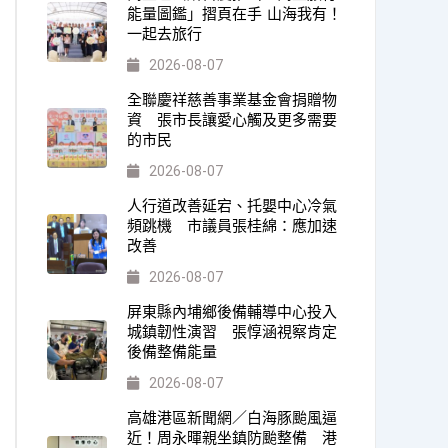
能量圖鑑」摺頁在手 山海我有！
一起去旅行
2026-08-07
全聯慶祥慈善事業基金會捐贈物
資 張市長讓愛心觸及更多需要
的市民
2026-08-07
人行道改善延宕、托嬰中心冷氣
頻跳機 市議員張桂綿：應加速
改善
2026-08-07
屏東縣內埔鄉後備輔導中心投入
城鎮韌性演習 張惇涵視察肯定
後備整備能量
2026-08-07
高雄港區新聞網／白海豚颱風逼
近！周永暉親坐鎮防颱整備 港