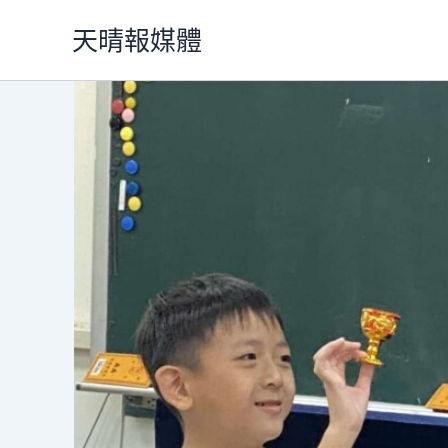
跳
天晴報媒體
至
主
要
內
容