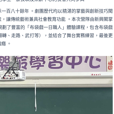
一百八十餘年 。劇團歷代均以精湛的掌藝與創新技巧聞
，讓傳統藝術兼具社會教育功能 。本次營隊由新興閣掌
規劃了豐富的「布袋戲一日職人」體驗課程，包含布袋戲
翻轉、走路、武打等），並結合了舞台實務練習，最後更
癮 。