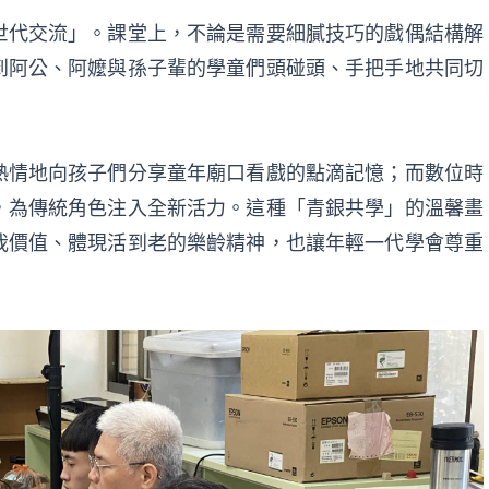
世代交流」。課堂上，不論是需要細膩技巧的戲偶結構解
到阿公、阿嬤與孫子輩的學童們頭碰頭、手把手地共同切
熱情地向孩子們分享童年廟口看戲的點滴記憶；而數位時
，為傳統角色注入全新活力。這種「青銀共學」的溫馨畫
我價值、體現活到老的樂齡精神，也讓年輕一代學會尊重