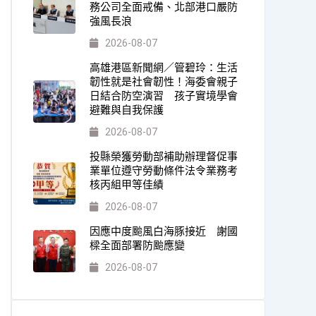
務公司全面戒備、北部港口嚴防
強風長浪
2026-08-07
高雄港區新聞網／管碧玲：生活
韌性就是社會韌性！海委會親子
日結合防空演習 孩子實境學會
避難與自我保護
2026-08-07
投縣榮獲勞動部補助辦理督促事
業單位遵守勞動條件法令業務考
核丙組甲等佳績
2026-08-07
因應中度颱風白海豚接近 謝國
樑全面部署防颱應變
2026-08-07