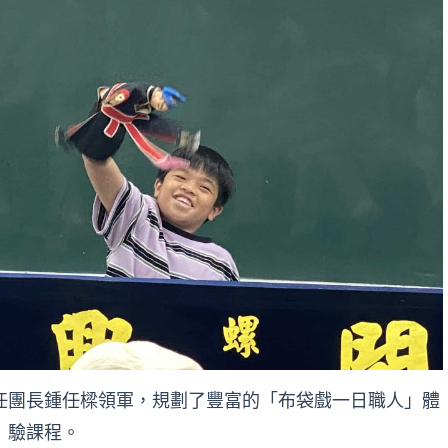
任團長鍾任樑領軍，規劃了豐富的「布袋戲一日職人」體
驗課程。