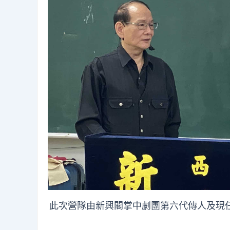
此次營隊由新興閣掌中劇團第六代傳人及現