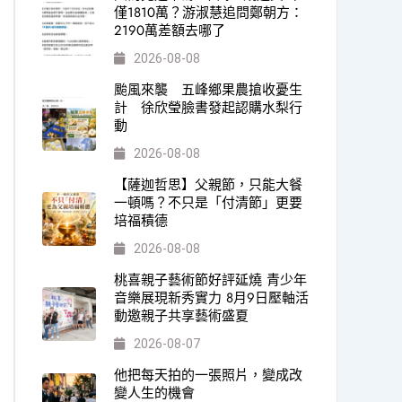
僅1810萬？游淑慧追問鄭朝方：
2190萬差額去哪了
2026-08-08
颱風來襲 五峰鄉果農搶收憂生
計 徐欣瑩臉書發起認購水梨行
動
2026-08-08
【薩迦哲思】父親節，只能大餐
一頓嗎？不只是「付清節」更要
培福積德
2026-08-08
桃喜親子藝術節好評延燒 青少年
音樂展現新秀實力 8月9日壓軸活
動邀親子共享藝術盛夏
2026-08-07
他把每天拍的一張照片，變成改
變人生的機會