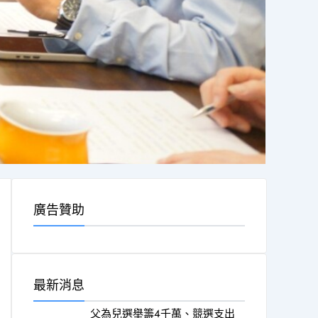
廣告贊助
最新消息
父為兒選舉籌4千萬、競選支出