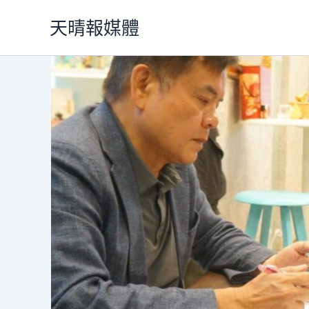
跳
天晴報媒體
至
主
要
內
容