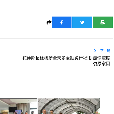
下一篇
花蓮縣長徐榛蔚全天多處勘災行程!拚最快速度
復原家園