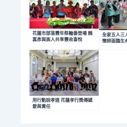
花蓮市部落豐年祭輪番登場 魏
全家五人三
嘉彥與族人共享豐收喜悅
懷師面臨生
用行動說孝道 花蓮孝行獎傳遞
愛與責任