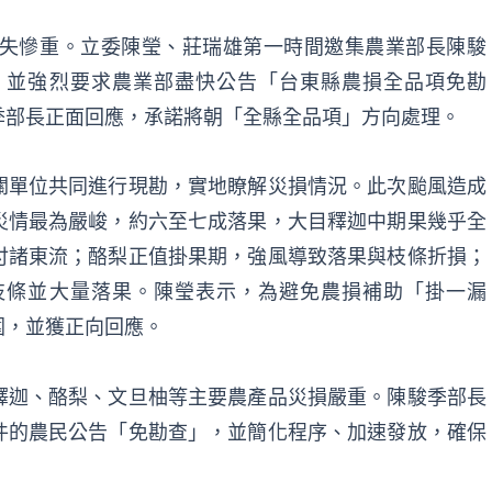
損失慘重。立委陳瑩、莊瑞雄第一時間邀集農業部長陳駿
，並強烈要求農業部盡快公告「台東縣農損全品項免勘
季部長正面回應，承諾將朝「全縣全品項」方向處理。
關單位共同進行現勘，實地瞭解災損情況。此次颱風造成
災情最為嚴峻，約六至七成落果，大目釋迦中期果幾乎全
付諸東流；酪梨正值掛果期，強風導致落果與枝條折損；
枝條並大量落果。陳瑩表示，為避免農損補助「掛一漏
圍，並獲正向回應。
釋迦、酪梨、文旦柚等主要農產品災損嚴重。陳駿季部長
件的農民公告「免勘查」，並簡化程序、加速發放，確保