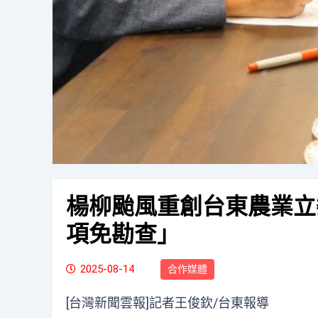
楊柳颱風重創台東農業立
項免勘查」
2025-08-14
合作媒體
[台灣新聞雲報]記者王俊欽/台東報導