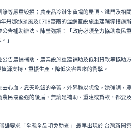
圍籬等嚴重毀損；農產品冷鏈集貨場的屋頂、鐵門及相關
4年丹娜絲颱風及0708豪雨的溫網室設施重建輔導措施辦
並公告補助辦法。陳瑩強調：「政府必須全力協助農民重
作。」
並公告農損補助、農業設施重建補助及低利貸款等協助方
與資源支持，重振生產，降低災害帶來的衝擊。
失去心血，靠天吃飯的辛苦，外界難以想像。她強調，農
為農民最堅強的後盾，無論是補助、重建或貸款，都要及
瑞雄要求「全縣全品項免勘查」
最早出現於
台灣新聞雲