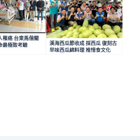
人罹癌 台東馬偕關
溪海西瓜節收成 採西瓜 復刻古
命最極致考驗
早味西瓜綿料理 推惜食文化