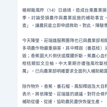
楊柳颱風昨（14）日過境，造成台東農業
季，討論受損農作與農業設施的補助事宜
查」，讓農民能立即申請救助。對此，陳駿
今天陳瑩、莊瑞雄服務團隊也已與農業部相
多項農作物嚴重損害，其中釋迦（番荔枝）
毀；香蕉園大片倒伏或攔腰折斷，蕉農心血
柑桔類如文旦柚，中大果期亦遭強風吹斷
萬」，已向農業部明確要求全面列入補助範
除作物外，香蕉、番石榴、鳳梨釋迦及大目
表示，將依陳瑩、莊瑞雄的建議，對符合條
補助從優、從速，協助農民盡快恢復生產。