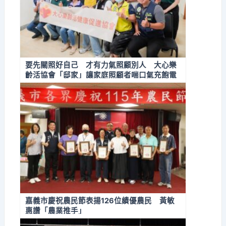
要先關照好自己 才有力氣照顧別人 大心樂
齡活協會「邸家」讓家庭照顧者喘口氣充飽電
嘉義市慶祝農民節表揚126位績優農民 黃敏
惠讚「農業推手」