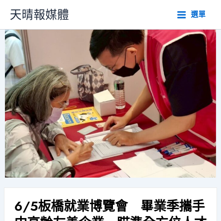
跳
天晴報媒體
選單
至
主
要
內
容
6/5板橋就業博覽會 畢業季攜手