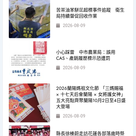
苦茶油苯駢芘超標事件追蹤 衛生
局持續督促回收作業
2026-08-09
小心踩雷 中市農業局：誤用
CAS、產銷履歷標示恐遭罰
2026-08-09
2026蘭陽媽祖文化節 「三媽賜福
× 十七天后會蘭陽 × 女將護女神」
五大亮點齊聚蘭陽10月2日至4日盛
大登場
2026-08-09
縣長徐榛蔚走訪花蓮各部落歲時祭