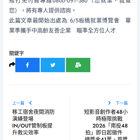
撥打免付費專線0800-091-580（您就業、我幫
您），將有專人提供諮詢。
此篇文章最開始出處為:
6/5板橋就業博覽會 畢
業季攜手中高齡友善企業 瞄準全方位人才
關鍵字
上一篇
下一篇
移工宿舍夜間消防
短影音創作者48小
演練登場
時極限挑戰
IN/OUT管制板提
2026「南投48
升救災效率
拍」即日起徵件
總獎金41萬、首獎