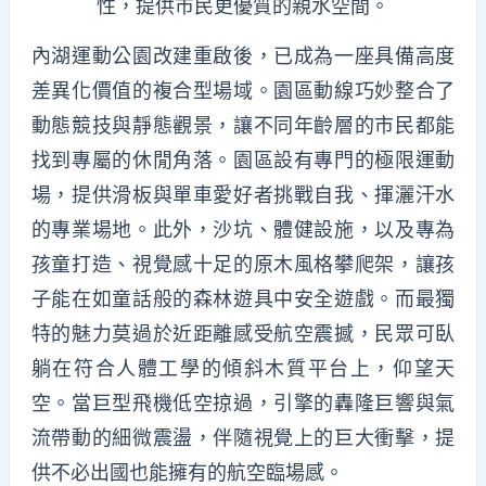
性，提供市民更優質的親水空間。
內湖運動公園改建重啟後，已成為一座具備高度
差異化價值的複合型場域。園區動線巧妙整合了
動態競技與靜態觀景，讓不同年齡層的市民都能
找到專屬的休閒角落。園區設有專門的極限運動
場，提供滑板與單車愛好者挑戰自我、揮灑汗水
的專業場地。此外，沙坑、體健設施，以及專為
孩童打造、視覺感十足的原木風格攀爬架，讓孩
子能在如童話般的森林遊具中安全遊戲。而最獨
特的魅力莫過於近距離感受航空震撼，民眾可臥
躺在符合人體工學的傾斜木質平台上，仰望天
空。當巨型飛機低空掠過，引擎的轟隆巨響與氣
流帶動的細微震盪，伴隨視覺上的巨大衝擊，提
供不必出國也能擁有的航空臨場感。