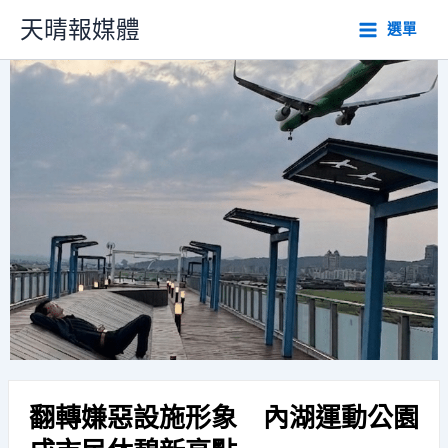
跳
天晴報媒體
選單
至
主
要
內
容
翻轉嫌惡設施形象 內湖運動公園