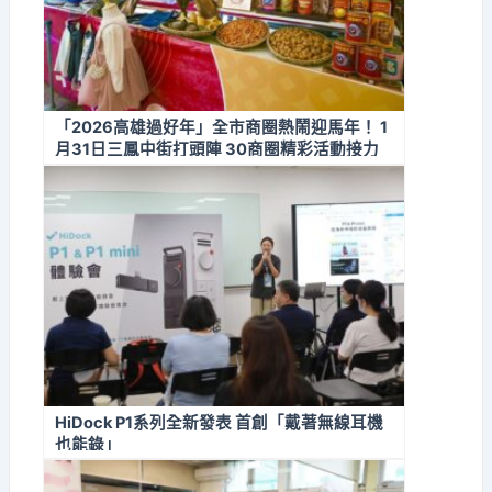
「2026高雄過好年」全市商圈熱鬧迎馬年！ 1
月31日三鳳中街打頭陣 30商圈精彩活動接力
迎新春
HiDock P1系列全新發表 首創「戴著無線耳機
也能錄」