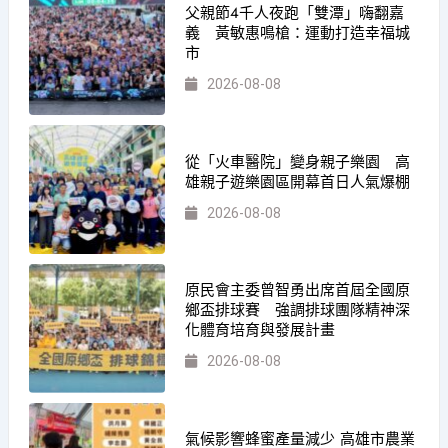
父親節4千人夜跑「雙潭」嗨翻嘉
義 黃敏惠鳴槍：運動打造幸福城
市
2026-08-08
從「火車醫院」變身親子樂園 高
雄親子遊樂園區開幕首日人氣爆棚
2026-08-08
原民會主委曾智勇出席首屆全國原
鄉盃排球賽 強調排球團隊精神深
化體育培育與發展計畫
2026-08-08
氣候影響蜂蜜產量減少 高雄市農業