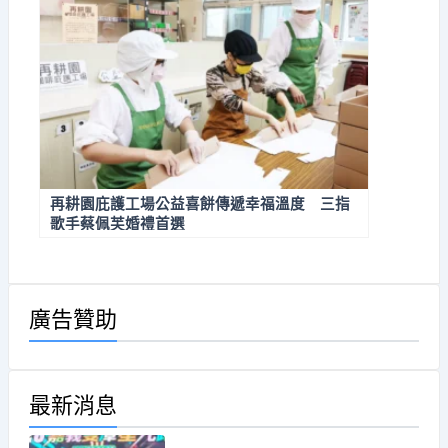
再耕園庇護工場公益喜餅傳遞幸福溫度 三指
歌手蔡佩芙婚禮首選
廣告贊助
最新消息