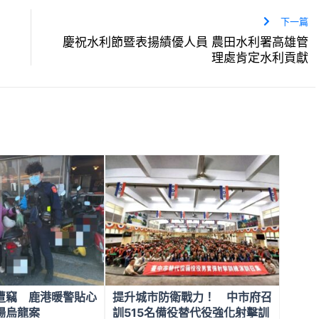
下一篇
慶祝水利節暨表揚績優人員 農田水利署高雄管
理處肯定水利貢獻
遭竊 鹿港暖警貼心
提升城市防衛戰力！ 中市府召
場烏龍案
訓515名備役替代役強化射擊訓