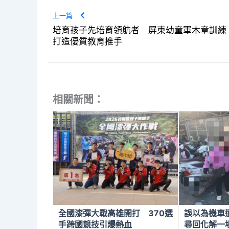
上一篇
培育孩子先培育領航者 屏東幼童軍木章訓練
打造優質教育推手
相關新聞：
全國漆彈大戰高雄開打 370選
誤以為機車
手跨國競技引爆熱血
尋回化解一