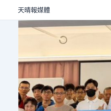
跳
天晴報媒體
至
主
要
內
容