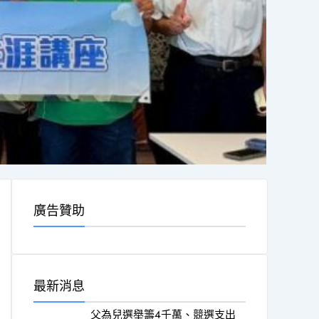
廣告贊助
最新消息
父為兒選舉籌4千萬、競選支出