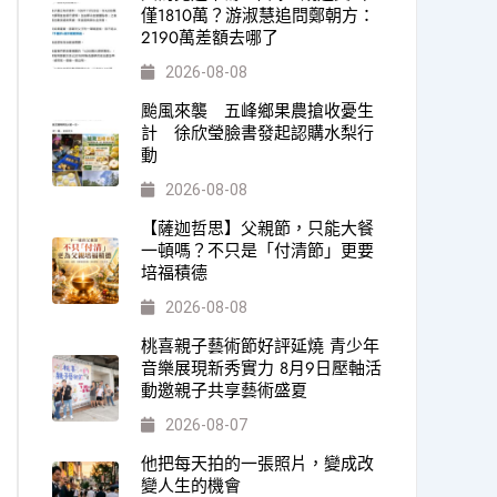
僅1810萬？游淑慧追問鄭朝方：
2190萬差額去哪了
2026-08-08
颱風來襲 五峰鄉果農搶收憂生
計 徐欣瑩臉書發起認購水梨行
動
2026-08-08
【薩迦哲思】父親節，只能大餐
一頓嗎？不只是「付清節」更要
培福積德
2026-08-08
桃喜親子藝術節好評延燒 青少年
音樂展現新秀實力 8月9日壓軸活
動邀親子共享藝術盛夏
2026-08-07
他把每天拍的一張照片，變成改
變人生的機會