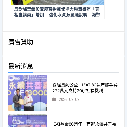
反對埔里鎮設置廢棄物掩埋場大聯盟舉辦「真
相宣講員」培訓 強化水資源風險說明 凝聚
地方守護共識
廣告贊助
最新消息
從經貿到公益 IEAT 80週年攜手募
272萬元支持20家社福機構
2026-08-08
IEAT歡慶80週年 首辦永續共善嘉