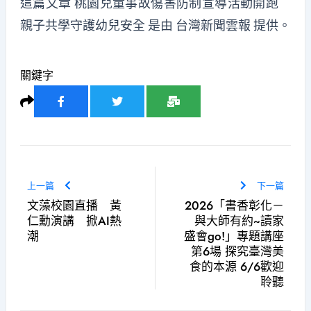
這篇文章
桃園兒童事故傷害防制宣導活動開跑
親子共學守護幼兒安全
是由
台灣新聞雲報
提供。
關鍵字
上一篇
下一篇
文藻校園直播 黃
2026「書香彰化－
仁勳演講 掀AI熱
與大師有約~讀家
潮
盛會go!」專題講座
第6場 探究臺灣美
食的本源 6/6歡迎
聆聽