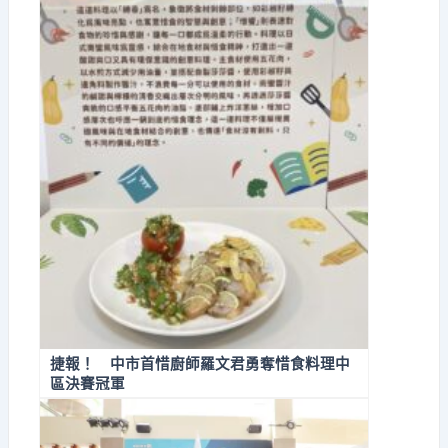
捷報！ 中市首惜廚師羅文君勇奪惜食料理中
區決賽冠軍