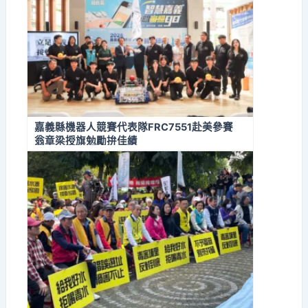
嘉義縣機器人競賽代表隊FRC7551赴美參賽
翁章梁授旗勉勵拚佳績