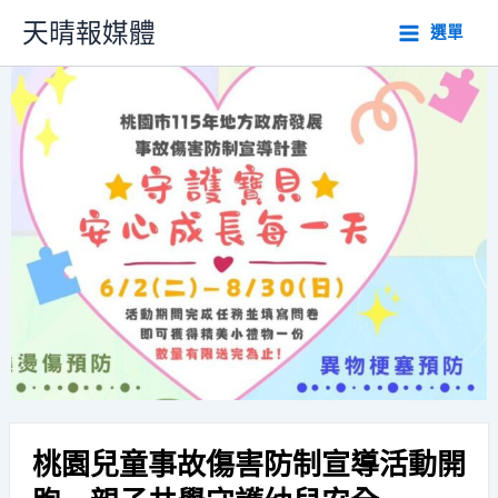
跳
天晴報媒體
選單
至
主
要
內
容
桃園兒童事故傷害防制宣導活動開