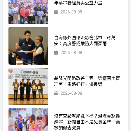
年華串聯經貿與公益力量
2026-08-08
白海豚外圍環流影響北市 蔣萬
安：高度警戒嚴防大雨豪雨
2026-08-08
基隆光明路改善工程 榮獲國土管
理署「馬路好行」優良獎
2026-08-08
沒有查證就能亂下標？游淑貞怒轟
媒體：新聞自由不是免責金牌 籲
檢調徹查究責