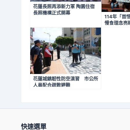
花蓮長照再添新力軍 陶園住宿
長照機構正式開幕
114年「首
慢食理念亮
級分區賽及
花蓮城鎮韌性防空演習 市公所
人員配合疏散避難
快速選單