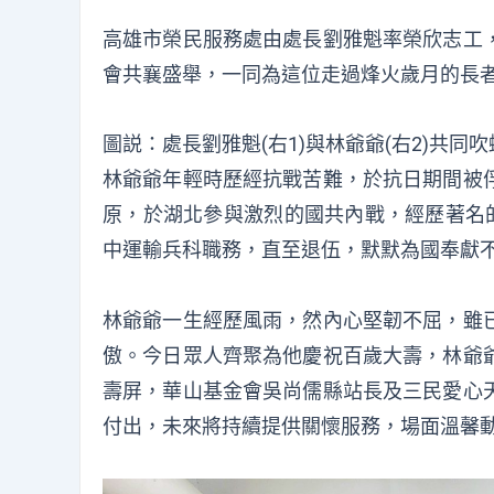
高雄市榮民服務處由處長劉雅魁率榮欣志工
會共襄盛舉，一同為這位走過烽火歲月的長
圖説：處長劉雅魁(右1)與林爺爺(右2)共同
林爺爺年輕時歷經抗戰苦難，於抗日期間被
原，於湖北參與激烈的國共內戰，經歷著名的
中運輸兵科職務，直至退伍，默默為國奉獻
林爺爺一生經歷風雨，然內心堅韌不屈，雖
傲。今日眾人齊聚為他慶祝百歲大壽，林爺
壽屏，華山基金會吳尚儒縣站長及三民愛心
付出，未來將持續提供關懷服務，場面溫馨