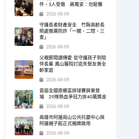
件、5人受傷 蔣萬安：勿鬆懈
2026-08-09
守護長者財產安全 竹縣高齡長
照處推廣防詐「一關、二問、三
查」
2026-08-09
父親節閱讀傳愛 從守護孩子到陪
伴長輩 鳳山醫院打造失智友善全
齡家庭
2026-08-09
首屆全國原鄉盃排球賽屏東登
場 29隊熱血爭冠力拚40萬獎金
2026-08-09
高雄市阿蓮崗山公共托嬰中心與
阿蓮親子館正式揭牌啟用
2026-08-09