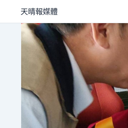
跳
天晴報媒體
至
主
要
內
容