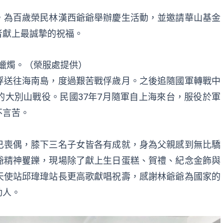
，為百歲榮民林
漢西
爺爺舉辦慶生活動，並邀請華山基金
者獻上最誠摯的祝福。
吹蠟燭。（榮服處提供）
俘送往海南島，度過艱苦戰俘歲月。之後追隨國軍轉戰中
大別山戰役。民國37年7月隨軍自上海來台，服役於軍
不言苦。
已喪偶，膝下三名子女皆各有成就，身為父親感到無比驕
爺精神矍鑠，現場除了獻上生日蛋糕、賀禮、紀念金飾與
天使站邱瑋瑋站長更高歌獻唱祝壽，感謝林爺爺為國家的
動人。