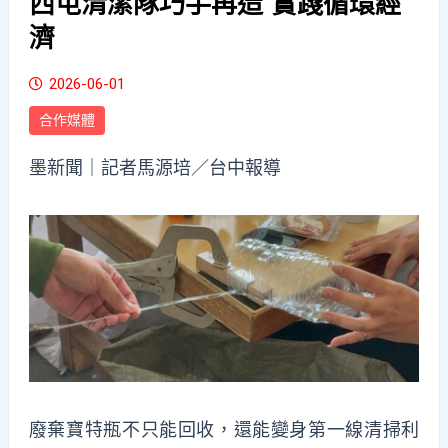
西屯清潔隊巧手再造 實踐循環經
濟
2026-06-01
合作媒體
墨新聞
｜記者馬源培／台中報導
廢棄寶特瓶不只能回收，還能變身第一線清掃利