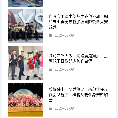
自強高工國中部藝才班傳捷報 銅
管五重奏勇奪新加坡國際管樂大賽
銀獎
2026-08-08
諸葛四郎大戰「網路魔鬼黨」 嘉
警親子日教兒少防詐自保
2026-08-08
榮耀騎士 父愛無畏 西部牛仔風
歡慶父親節 模範父親化身榮耀騎
士
2026-08-08