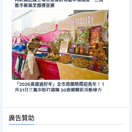
歌手蔡佩芙婚禮首選
「2026高雄過好年」全市商圈熱鬧迎馬年！ 1
月31日三鳳中街打頭陣 30商圈精彩活動接力
迎新春
廣告贊助