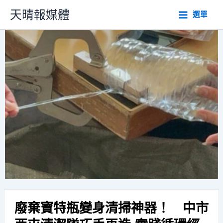
跳
天晴報媒體
選單
至
主
要
內
容
廢棄寶特瓶變身清掃神器！ 中市