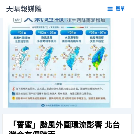
跳
天晴報媒體
選單
至
主
要
內
容
「薔蜜」颱風外圍環流影響 北台