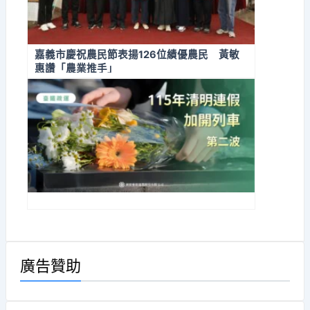
嘉義市慶祝農民節表揚126位績優農民 黃敏
惠讚「農業推手」
廣告贊助