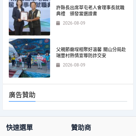
許縣長出席草屯老人會理事長就職
典禮 頒發當選證書
2026-08-09
父親節廟埕相聚好溫馨 關山分局赴
瑞豐村熱情宣導防詐交安
2026-08-09
廣告贊助
快速選單
贊助商