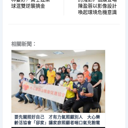
球混雙逆襲摘金
陳盈蓉以影像設計
喚起環境危機意識
相關新聞：
要先關照好自己 才有力氣照顧別人 大心樂
齡活協會「邸家」讓家庭照顧者喘口氣充飽電