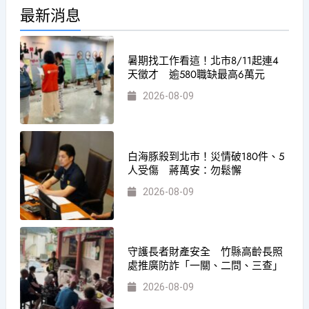
最新消息
暑期找工作看這！北市8/11起連4
天徵才 逾580職缺最高6萬元
2026-08-09
白海豚殺到北市！災情破180件、5
人受傷 蔣萬安：勿鬆懈
2026-08-09
守護長者財產安全 竹縣高齡長照
處推廣防詐「一關、二問、三查」
2026-08-09