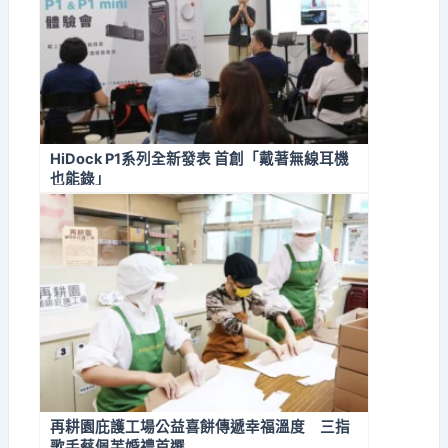
HiDock P1系列全新發表 首創「戴著無線耳機
也能錄」
再耕園庇護工場公益喜餅傳遞幸福溫度 三指
歌手蔡佩芙婚禮首選