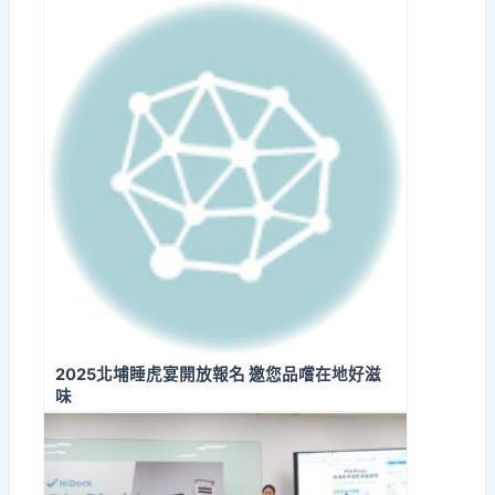
迎新春
2025北埔睡虎宴開放報名 邀您品嚐在地好滋
味