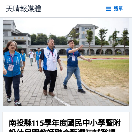
跳
天晴報媒體
選單
至
主
要
內
容
南投縣115學年度國民中小學暨附