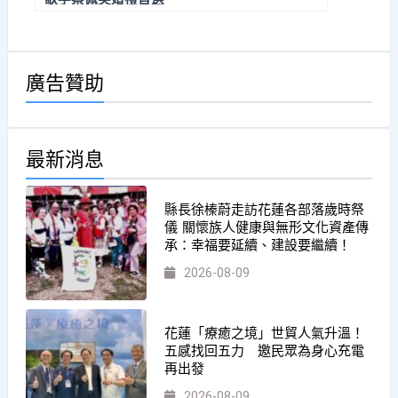
廣告贊助
最新消息
縣長徐榛蔚走訪花蓮各部落歲時祭
儀 關懷族人健康與無形文化資產傳
承：幸福要延續、建設要繼續！
2026-08-09
花蓮「療癒之境」世貿人氣升溫！
五感找回五力 邀民眾為身心充電
再出發
2026-08-09