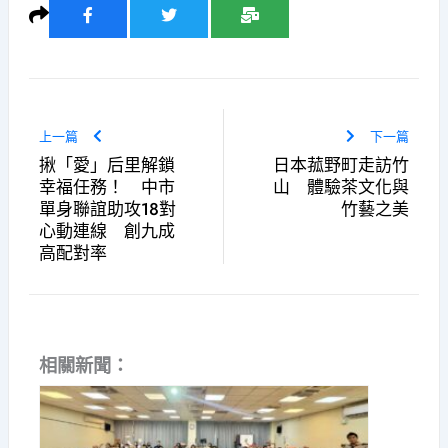
上一篇
下一篇
揪「愛」后里解鎖
日本菰野町走訪竹
幸福任務！ 中市
山 體驗茶文化與
單身聯誼助攻18對
竹藝之美
心動連線 創九成
高配對率
相關新聞：