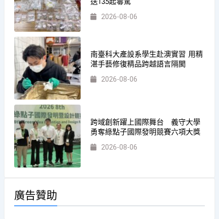
送135起毒駕
2026-08-06
南臺科大產設系學生赴澳實習 用精
湛手藝修復精品跨越語言隔閡
2026-08-06
跨域創新躍上國際舞台 義守大學
勇奪綠點子國際發明競賽六項大獎
2026-08-06
廣告贊助