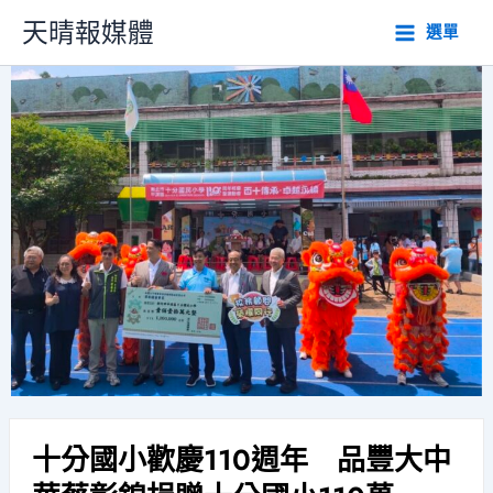
跳
天晴報媒體
選單
至
主
要
內
容
十分國小歡慶110週年 品豐大中