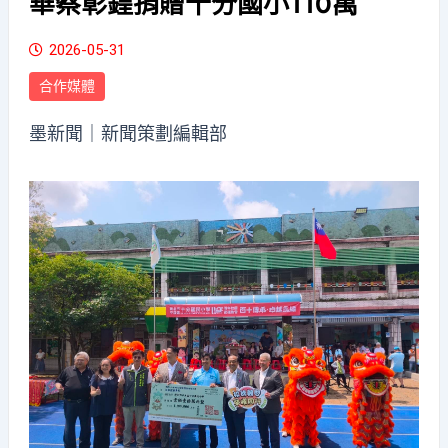
華蔡彰鍠捐贈十分國小110萬
2026-05-31
合作媒體
墨新聞
｜新聞策劃編輯部