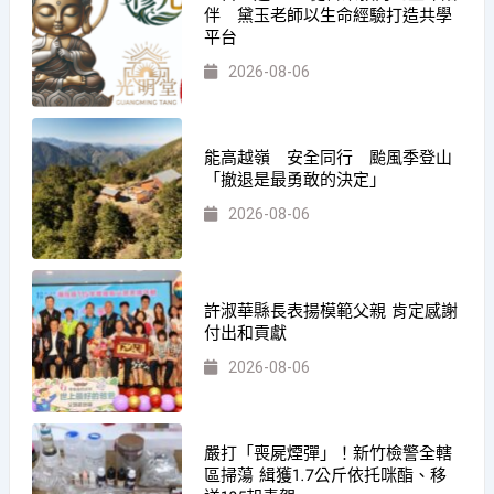
伴 黛玉老師以生命經驗打造共學
平台
2026-08-06
能高越嶺 安全同行 颱風季登山
「撤退是最勇敢的決定」
2026-08-06
許淑華縣長表揚模範父親 肯定感謝
付出和貢獻
2026-08-06
嚴打「喪屍煙彈」！新竹檢警全轄
區掃蕩 緝獲1.7公斤依托咪酯、移