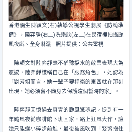
香港僑生陳穎文(右)執導公視學生劇展《防颱準
備》，陸弈靜(右二)冼樂欣(左二)在民宿裡拍攝颱
風夜戲、全身淋濕 照片提供：公共電視
陳穎文對陸弈靜毫不猶豫擋水的敬業表現大為
震撼，陸弈靜謙稱自己在「服務角色」，她認為
「對芳姐而言，她一輩子要捍衛的東西就在那刻
出現，她必須奮不顧身去保護這個暫時的家」。
陸弈靜回憶過去真實的颱風驚魂記，提到有一
年颱風夜從咖啡館下班回家，路上狂風大作，讓
她只能邁小碎步前進，最後被風吹到「緊緊抱住