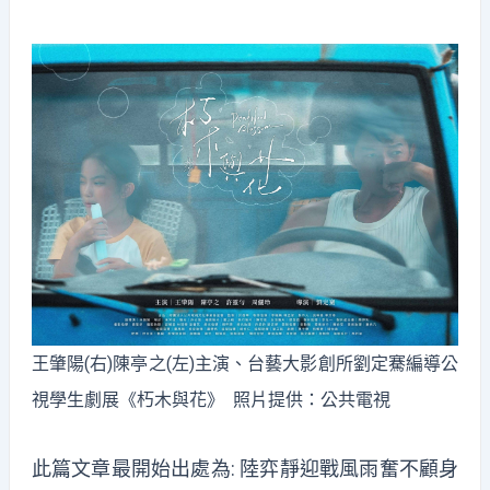
王肇陽(右)陳亭之(左)主演、台藝大影創所劉定騫編導公
視學生劇展《朽木與花》 照片提供：公共電視
此篇文章最開始出處為:
陸弈靜迎戰風雨奮不顧身