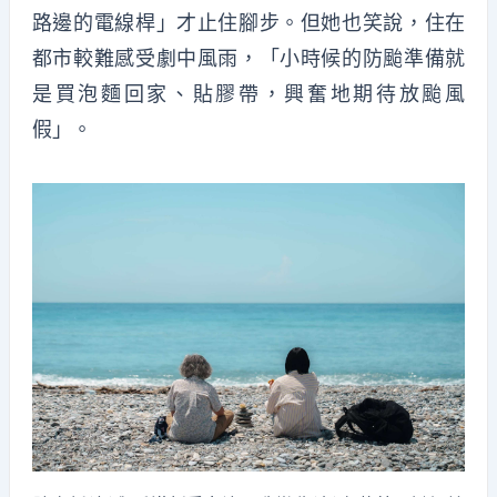
路邊的電線桿」才止住腳步。但她也笑說，住在
都市較難感受劇中風雨，「小時候的防颱準備就
是買泡麵回家、貼膠帶，興奮地期待放颱風
假」。