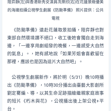
陸弈靜(左)與香港新秀女演員冼樂欣(右)在花蓮景緻優美
的海邊拍攝公視學生劇展《防颱準備》 照片提供：公共
電視
《防颱準備》遠赴花蓮取景拍攝，陸弈靜也對
東部自然環境讚不絕口，收工後她會獨自走到海
邊，「一邊享用劇組發的晚餐，一邊感受大自然
的氣息」。，她有感地說「如果芳姐會喜歡留在
那裡，應該也是因為這片大自然吧」。
公視學生劇展新作，將於明（5/31）晚10時播
出《防颱準備》，10時30分播出由臺藝大影創所
劉定騫編、導，以其生命足跡描繪繼親家庭故事
的短片《朽木與花》，公視播出後上架公視+平
台。