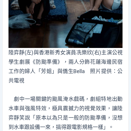
陸弈靜(左)與香港新秀女演員冼樂欣(右)主演公視
學生劇展《防颱準備》，兩人分飾花蓮海邊民宿
工作的婦人「芳姐」與僑生Bella 照片提供：公
共電視
劇中一場關鍵的颱風淹水戲碼，劇組特地出動
水車與強風特效，極具震撼力的視覺效果，讓陸
弈靜笑說「原本以為只是一般的防颱準備，沒想
到水車跟設備一來，搞得跟電影規格一樣」。