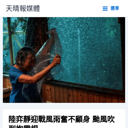
跳
天晴報媒體
選單
至
主
要
內
容
陸弈靜迎戰風雨奮不顧身 颱風吹