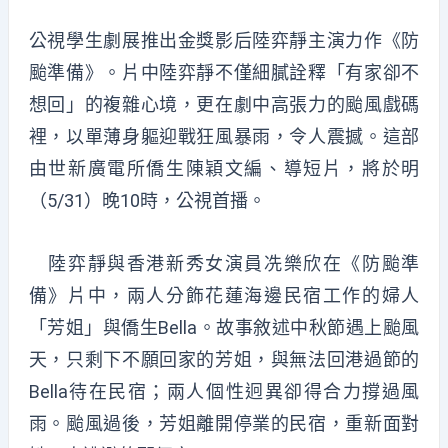
公視學生劇展推出金獎影后陸弈靜主演力作《防
颱準備》。片中陸弈靜不僅細膩詮釋「有家卻不
想回」的複雜心境，更在劇中高張力的颱風戲碼
裡，以單薄身軀迎戰狂風暴雨，令人震撼。這部
由世新廣電所僑生陳穎文編、導短片，將於明
（5/31）晚10時，公視首播。
陸弈靜與香港新秀女演員冼樂欣在《防颱準
備》片中，兩人分飾花蓮海邊民宿工作的婦人
「芳姐」與僑生Bella。故事敘述中秋節遇上颱風
天，只剩下不願回家的芳姐，與無法回港過節的
Bella待在民宿；兩人個性迥異卻得合力撐過風
雨。颱風過後，芳姐離開停業的民宿，重新面對