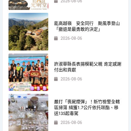
2026-08-06
能高越嶺 安全同行 颱風季登山
「撤退是最勇敢的決定」
2026-08-06
許淑華縣長表揚模範父親 肯定感謝
付出和貢獻
2026-08-06
嚴打「喪屍煙彈」！新竹檢警全轄
區掃蕩 緝獲1.7公斤依托咪酯、移
送135起毒駕
2026-08-06