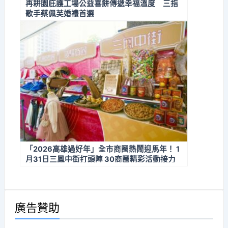
再耕園庇護工場公益喜餅傳遞幸福溫度 三指
歌手蔡佩芙婚禮首選
「2026高雄過好年」全市商圈熱鬧迎馬年！ 1
月31日三鳳中街打頭陣 30商圈精彩活動接力
迎新春
廣告贊助