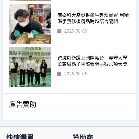
南臺科大產設系學生赴澳實習 用精
湛手藝修復精品跨越語言隔閡
2026-08-06
跨域創新躍上國際舞台 義守大學
勇奪綠點子國際發明競賽六項大獎
2026-08-06
廣告贊助
快速選單
贊助商