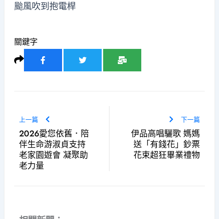
颱風吹到抱電桿
關鍵字
上一篇
下一篇
2026愛您依舊．陪
伊品高唱驪歌 媽媽
伴生命游淑貞支持
送「有錢花」鈔票
老家園遊會 凝聚助
花束超狂畢業禮物
老力量