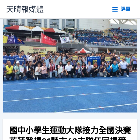
跳
天晴報媒體
選單
至
主
要
內
容
國中小學生運動大隊接力全國決賽