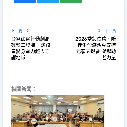
上一篇
下一篇
台電節電行動劇高
2026愛您依舊．陪
雄駁二登場 邀孩
伴生命游淑貞支持
童變身電力超人守
老家園遊會 凝聚助
護地球
老力量
相關新聞：