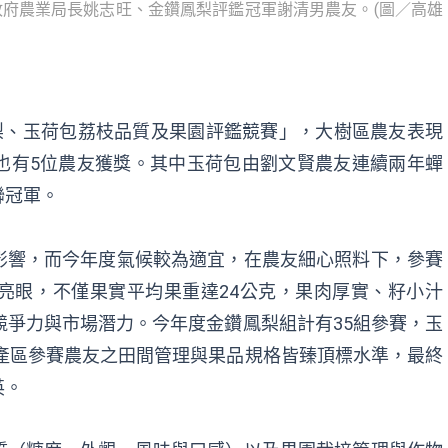
政府農業局長姚志旺、金鑽鳳梨評鑑冠軍謝清男農友。(圖／高雄
梨、玉荷包荔枝品質及果園評鑑競賽」，大樹區農友表現
也有5位農友獲獎。其中玉荷包由劉文賢農友連續兩年蟬
聯冠軍。
影響，而今年度氣候較為適宜，在農友細心照料下，參賽
亮眼，不僅果實平均果重達24公克，果肉厚實、籽小汁
競爭力與市場潛力。今年度金鑽鳳梨組計有35組參賽，玉
各產區參賽農友之田間管理與果品規格皆臻頂標水準，最終
英。