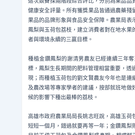
這次競賽採兩階段綜合評比，分別為果品品
健康安全評量。所有獲獎果品皆通過農藥殘
果品的品牌形象與食品安全保障。農業局表
鳳梨與玉荷包荔枝，建立消費者對在地水果
者與環境永續的三贏目標。
種植金鑽鳳梨的謝清男農友已經連續三年奪
標，鳳梨生長期間的肥料管理相當重要，透過
現；而種植玉荷包的劉文賢農友今年也是連
及農改場等專家學者的建議，按部就班地做
候的影響下種出最棒的荔枝。
高雄市政府農業局局長姚志旺說，高雄玉荷
短短一個月，錯過就要再等一年；金鑽鳳梨