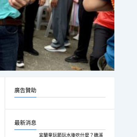
廣告贊助
最新消息
宜蘭童玩節玩水後吃什麼？礁溪