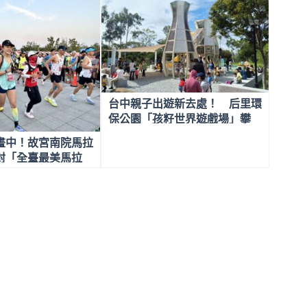
台中親子出遊新去處！ 后里環
保公園「孩籽世界遊戲場」攀
爬、彈跳、交通學習一次滿足
畫中！故宮南院馬拉
封「全臺最美馬拉