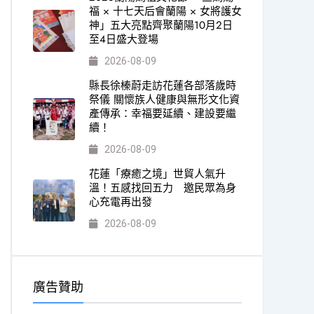
福 × 十七天后會蘭陽 × 女將護女
神」五大亮點齊聚蘭陽10月2日
至4日盛大登場
2026-08-09
縣長徐榛蔚走訪花蓮各部落歲時
祭儀 關懷族人健康與無形文化資
產傳承：幸福要延續、建設要繼
續！
2026-08-09
花蓮「療癒之境」世貿人氣升
溫！五感找回五力 邀民眾為身
心充電再出發
2026-08-09
廣告贊助