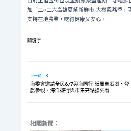
目前正值玉荷包及金鑽鳳梨盛產期，想嚐鮮正
加「二○二六高雄夏祭新鮮市-大樹鳳荔季」
支持在地農業，吃得健康又安心。
關鍵字
上一篇
海委會邀請全民6/7與海同行 紙風車戲劇、登
艦參觀、海洋遊行與市集亮點搶先看
相關新聞：