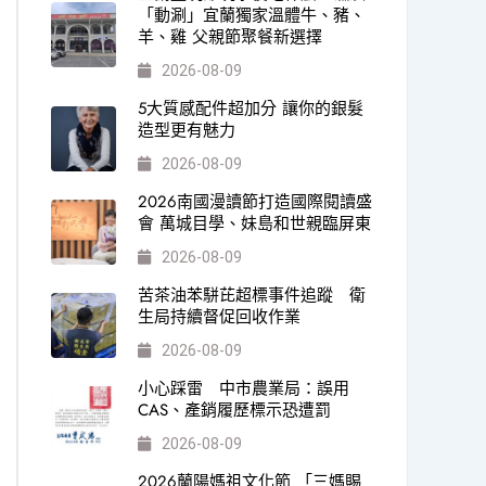
「動涮」宜蘭獨家溫體牛、豬、
羊、雞 父親節聚餐新選擇
2026-08-09
5大質感配件超加分 讓你的銀髮
造型更有魅力
2026-08-09
2026南國漫讀節打造國際閱讀盛
會 萬城目學、妹島和世親臨屏東
2026-08-09
苦茶油苯駢芘超標事件追蹤 衛
生局持續督促回收作業
2026-08-09
小心踩雷 中市農業局：誤用
CAS、產銷履歷標示恐遭罰
2026-08-09
2026蘭陽媽祖文化節 「三媽賜