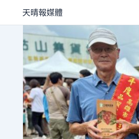
跳
天晴報媒體
至
主
要
內
容