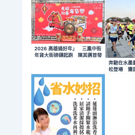
2026 高雄過好年」 三鳳中街
年貨大街磅礴起跑 陳其邁首發
馬年限定小紅包
奔馳在水墨
松登場 獲
松」路線