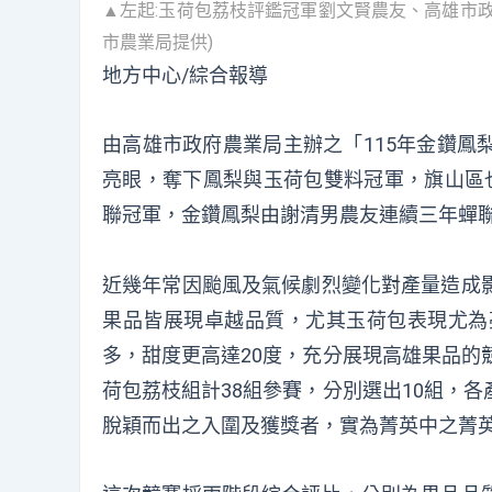
▲左起:玉荷包荔枝評鑑冠軍劉文賢農友、高雄市
市農業局提供)
地方中心/綜合報導
由高雄市政府農業局主辦之「115年金鑽鳳
亮眼，奪下鳳梨與玉荷包雙料冠軍，旗山區
聯冠軍，金鑽鳳梨由謝清男農友連續三年蟬
近幾年常因颱風及氣候劇烈變化對產量造成
果品皆展現卓越品質，尤其玉荷包表現尤為
多，甜度更高達20度，充分展現高雄果品的
荷包荔枝組計38組參賽，分別選出10組，
脫穎而出之入圍及獲獎者，實為菁英中之菁