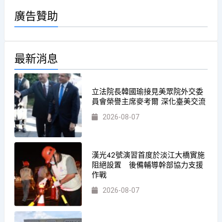
廣告贊助
最新消息
立法院長韓國瑜接見美眾院外交委
員會榮譽主席麥考爾 深化臺美交流
2026-08-07
漢光42號演習首度於淡江大橋實施
阻絕設置 後備輔導幹部協力支援
作戰
2026-08-07