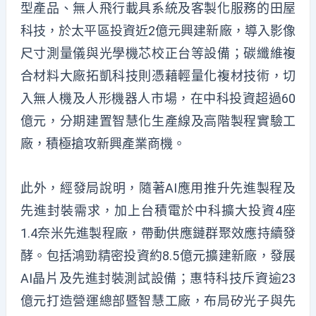
型產品、無人飛行載具系統及客製化服務的田屋
科技，於太平區投資近2億元興建新廠，導入影像
尺寸測量儀與光學機芯校正台等設備；碳纖維複
合材料大廠拓凱科技則憑藉輕量化複材技術，切
入無人機及人形機器人市場，在中科投資超過60
億元，分期建置智慧化生產線及高階製程實驗工
廠，積極搶攻新興產業商機。
此外，經發局說明，隨著AI應用推升先進製程及
先進封裝需求，加上台積電於中科擴大投資4座
1.4奈米先進製程廠，帶動供應鏈群聚效應持續發
酵。包括鴻勁精密投資約8.5億元擴建新廠，發展
AI晶片及先進封裝測試設備；惠特科技斥資逾23
億元打造營運總部暨智慧工廠，布局矽光子與先