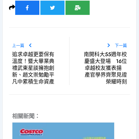
上一篇
下一篇
追求卓越更要保有
南開科大55週年校
溫度！暨大畢業典
慶盛大登場 16位
禮武東星談擁抱創
卓越校友獲表揚
新、趙文崇勉勵平
產官學界齊聚見證
凡中累積生命資產
榮耀時刻
相關新聞：