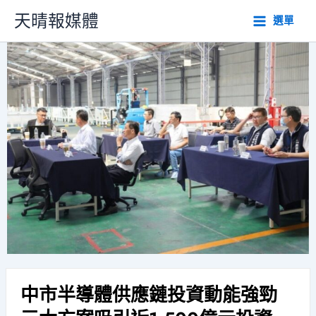
跳
天晴報媒體
選單
至
主
要
內
容
中市半導體供應鏈投資動能強勁