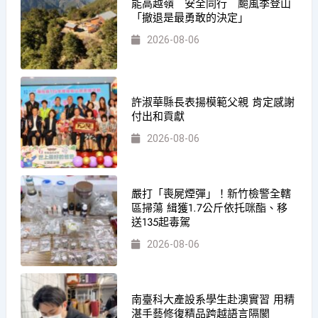
能高越嶺 安全同行 颱風季登山
「撤退是最勇敢的決定」
2026-08-06
許淑華縣長表揚模範父親 肯定感謝
付出和貢獻
2026-08-06
嚴打「喪屍煙彈」！新竹檢警全轄
區掃蕩 緝獲1.7公斤依托咪酯、移
送135起毒駕
2026-08-06
南臺科大產設系學生赴澳實習 用精
湛手藝修復精品跨越語言隔閡