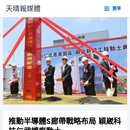
跳
天晴報媒體
選單
至
主
要
內
容
推動半導體S廊帶戰略布局 穎崴科