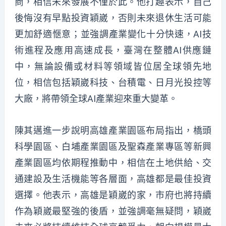
商，相信未來發展不僅於此。他打趣表示，自己
後悔沒有早點投資穎崴，否則未來退休生活可能
更加舒適愜意；並強調產業變化十分快速，AI技
術進程及應用高速成長，臺灣在整體AI供應鏈
中，無論設備或材料等領域皆位居全球領先地
位，相信包括穎崴科技、台積電、日月光投控等
大廠，將帶領全球AI產業迎來重大變革。
陳其邁進一步說明高雄產業園區布局指出，橋頭
科學園區、白埔產業園區及聖森產業專區等新興
產業園區均依期程推動中，相信在土地供給、交
通建設及生活機能等各層面，高雄都是最佳投資
選擇。他表示，高雄是穎崴的家，市府也將持續
作為穎崴最堅強的後盾，並強調毫無疑問，穎崴