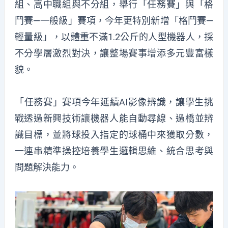
組、高中職組與不分組，舉行「任務賽」與「格
鬥賽—一般級」賽項，今年更特別新增「格鬥賽—
輕量級」，以體重不滿1.2公斤的人型機器人，採
不分學層激烈對決，讓整場賽事增添多元豐富樣
貌。
「任務賽」賽項今年延續AI影像辨識，讓學生挑
戰透過新興技術讓機器人能自動尋線、過橋並辨
識目標，並將球投入指定的球桶中來獲取分數，
一連串精準操控培養學生邏輯思維、統合思考與
問題解決能力。