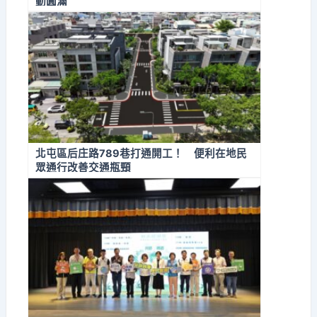
動圓滿
北屯區后庄路789巷打通開工！ 便利在地民
眾通行改善交通瓶頸