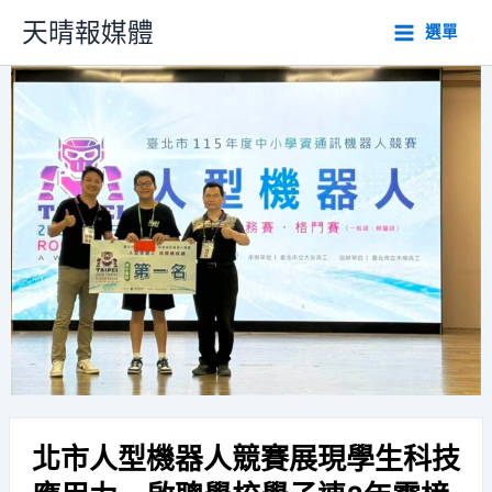
跳
天晴報媒體
選單
至
主
要
內
容
北市人型機器人競賽展現學生科技