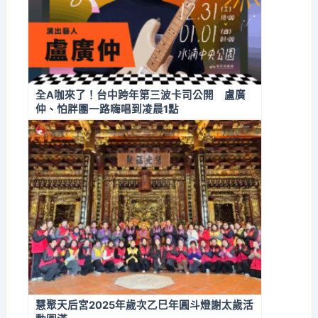
全A咖來了！台中跨年第三波卡司公開 盧廣
仲、怕胖團一路嗨唱到凌晨1點
慧聚天后宮2025年歲次乙巳年圓斗燈謝太歲活