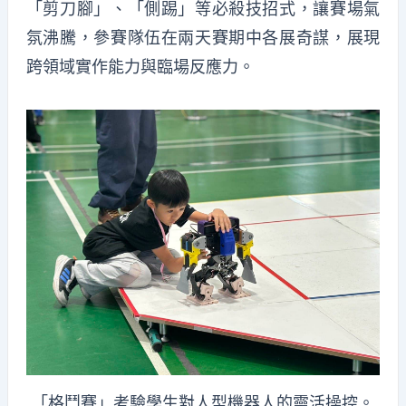
「剪刀腳」、「側踢」等必殺技招式，讓賽場氣
氛沸騰，參賽隊伍在兩天賽期中各展奇謀，展現
跨領域實作能力與臨場反應力。
「格鬥賽」考驗學生對人型機器人的靈活操控。