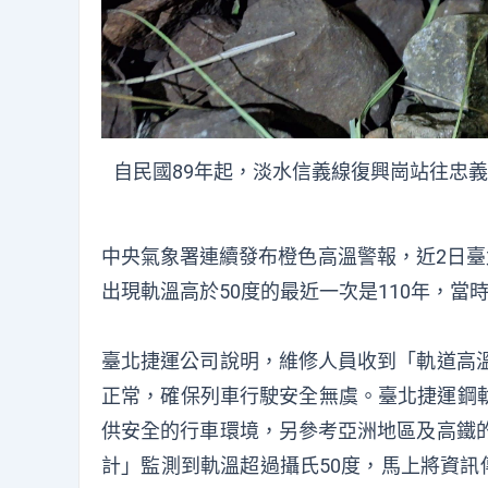
自民國89年起，淡水信義線復興崗站往忠
中央氣象署連續發布橙色高溫警報，近2日臺
出現軌溫高於50度的最近一次是110年，當時軌
臺北捷運公司說明，維修人員收到「軌道高溫
正常，確保列車行駛安全無虞。臺北捷運鋼
供安全的行車環境，另參考亞洲地區及高鐵的
計」監測到軌溫超過攝氏50度，馬上將資訊