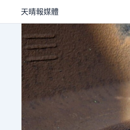
跳
天晴報媒體
至
主
要
內
容