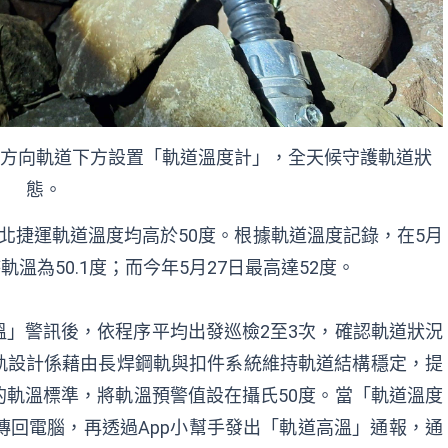
義方向軌道下方設置「軌道溫度計」，全天候守護軌道狀
態。
北捷運軌道溫度均高於50度。根據軌道溫度記錄，在5月
溫為50.1度；而今年5月27日最高達52度。
」警訊後，依程序平均出發巡檢2至3次，確認軌道狀況
軌設計係藉由長焊鋼軌與扣件系統維持軌道結構穩定，提
軌溫標準，將軌溫預警值設在攝氏50度。當「軌道溫度
傳回電腦，再透過App小幫手發出「軌道高溫」通報，通