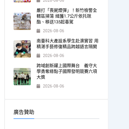
2026-08-06
嚴打「喪屍煙彈」！新竹檢警全
轄區掃蕩 緝獲1.7公斤依托咪
酯、移送135起毒駕
2026-08-06
南臺科大產設系學生赴澳實習 用
精湛手藝修復精品跨越語言隔閡
2026-08-06
跨域創新躍上國際舞台 義守大
學勇奪綠點子國際發明競賽六項
大獎
2026-08-06
廣告贊助