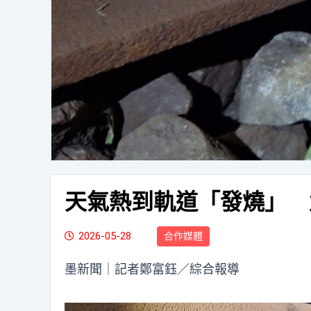
天氣熱到軌道「發燒」 
2026-05-28
合作媒體
墨新聞
｜記者鄭富鈺／綜合報導