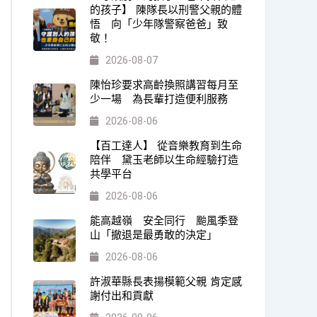
的孩子】 陳隊長以刑警父親的體
悟 向「少年隊警察爸爸」致
敬！
2026-08-07
陳怡珍要求高齡換照講習每月至
少一場 為長輩打造便利服務
2026-08-06
【百工達人】 從音樂教育到生命
陪伴 黛玉老師以生命經驗打造
共學平台
2026-08-06
能高越嶺 安全同行 颱風季登
山「撤退是最勇敢的決定」
2026-08-06
許淑華縣長表揚模範父親 肯定感
謝付出和貢獻