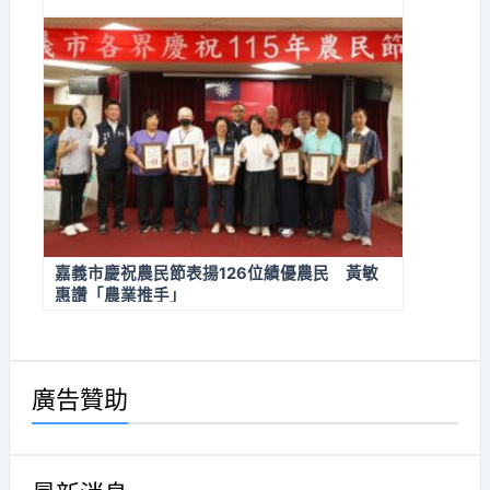
嘉義市慶祝農民節表揚126位績優農民 黃敏
惠讚「農業推手」
廣告贊助