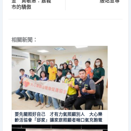
金 黃敏惠：嘉義
服站宣導
市的驕傲
相關新聞：
要先關照好自己 才有力氣照顧別人 大心樂
齡活協會「邸家」讓家庭照顧者喘口氣充飽電