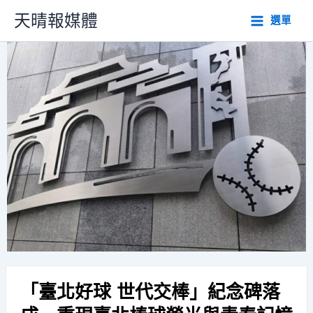
跳
天晴報媒體
選單
至
主
要
內
容
「臺北好球 世代交棒」紀念碑落