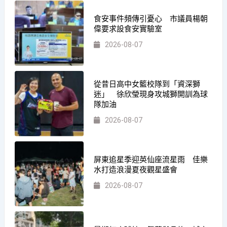
食安事件頻傳引憂心 市議員楊朝
偉要求設食安實驗室
2026-08-07
從昔日高中女籃校隊到「資深獅
迷」 徐欣瑩現身攻城獅開訓為球
隊加油
2026-08-07
屏東追星季迎英仙座流星雨 佳樂
水打造浪漫夏夜觀星盛會
2026-08-07