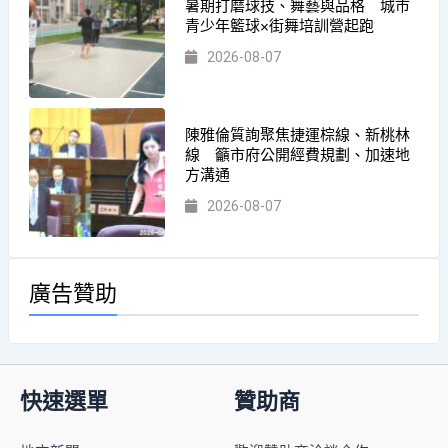
暑期打磨球技、舞藝與品格 城市
青少年籃球×街舞培訓營起跑
2026-08-07
陳雅倫質詢聚焦捷運棕線、新桃林
線 籲市府公開經費規劃、加速地
方溝通
2026-08-07
廣告贊助
快速選單
贊助商