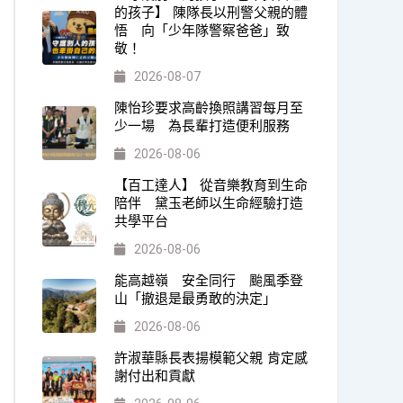
的孩子】 陳隊長以刑警父親的體
悟 向「少年隊警察爸爸」致
敬！
2026-08-07
陳怡珍要求高齡換照講習每月至
少一場 為長輩打造便利服務
2026-08-06
【百工達人】 從音樂教育到生命
陪伴 黛玉老師以生命經驗打造
共學平台
2026-08-06
能高越嶺 安全同行 颱風季登
山「撤退是最勇敢的決定」
2026-08-06
許淑華縣長表揚模範父親 肯定感
謝付出和貢獻