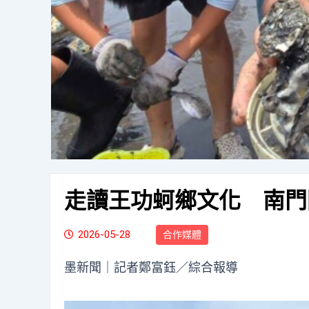
走讀王功蚵鄉文化 南門
2026-05-28
合作媒體
墨新聞
｜記者鄭富鈺／綜合報導