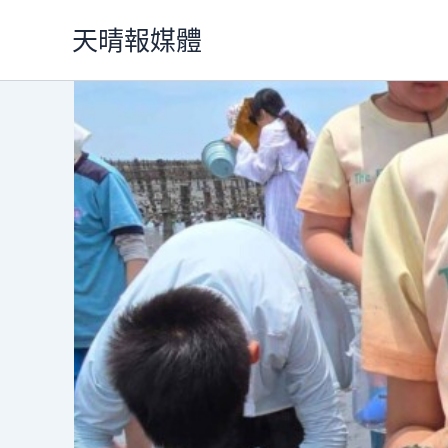
跳
天晴報媒體
至
主
要
內
容