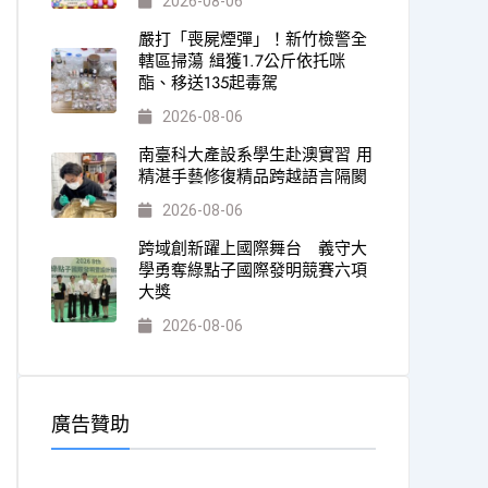
2026-08-06
嚴打「喪屍煙彈」！新竹檢警全
轄區掃蕩 緝獲1.7公斤依托咪
酯、移送135起毒駕
2026-08-06
南臺科大產設系學生赴澳實習 用
精湛手藝修復精品跨越語言隔閡
2026-08-06
跨域創新躍上國際舞台 義守大
學勇奪綠點子國際發明競賽六項
大獎
2026-08-06
廣告贊助