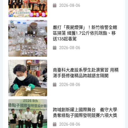
2026-08-06
嚴打「喪屍煙彈」！新竹檢警全轄
區掃蕩 緝獲1.7公斤依托咪酯、移
送135起毒駕
2026-08-06
南臺科大產設系學生赴澳實習 用精
湛手藝修復精品跨越語言隔閡
2026-08-06
跨域創新躍上國際舞台 義守大學
勇奪綠點子國際發明競賽六項大獎
2026-08-06