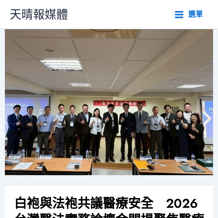
跳
天晴報媒體
選單
至
主
要
內
容
白袍與法袍共議醫療安全 2026