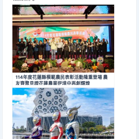
114年度花蓮縣模範農民表彰活動隆重登場 農
友齊聚見證花蓮農業逆境中再創輝煌