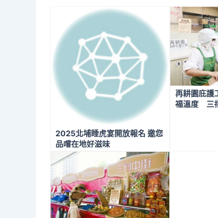
再耕園庇護
福溫度 三
選
2025北埔睡虎宴開放報名 邀您
品嚐在地好滋味