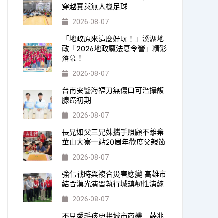
穿越賽與無人機足球
2026-08-07
「地政原來這麼好玩！」溪湖地
政「2026地政魔法夏令營」精彩
落幕！
2026-08-07
台南安醫海福刀無傷口可治攝護
腺癌初期
2026-08-07
長兄如父三兄妹攜手照顧不離棄
華山大寮一站20周年歡度父親節
2026-08-07
強化戰時與複合災害應變 高雄市
結合漢光演習執行城鎮韌性演練
2026-08-07
不只愛毛孩更拚城市商機 薛兆