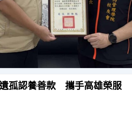
遺孤認養善款 攜手高雄榮服