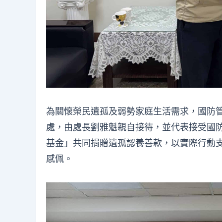
為關懷榮民遺孤及弱勢家庭生活需求，國防
處，由處長劉雅魁親自接待，並代表接受國
基金」共同捐贈遺孤認養善款，以實際行動
感佩。