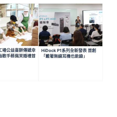
工場公益喜餅傳遞幸
HiDock P1系列全新發表 首創
指歌手蔡佩芙婚禮首
「戴著無線耳機也能錄」