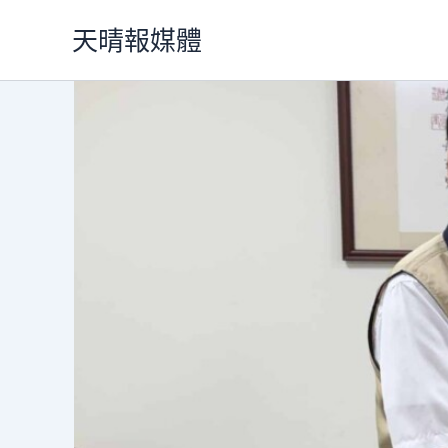
跳
天晴報媒體
至
主
要
內
容