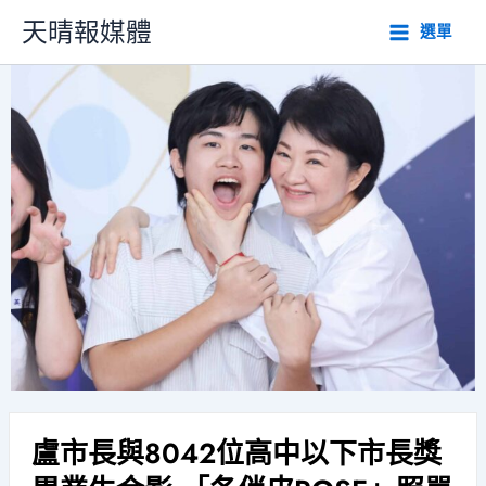
跳
天晴報媒體
選單
至
主
要
內
容
盧市長與8042位高中以下市長獎