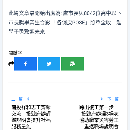
此篇文章最開始出處為:
盧市長與8042位高中以下
市長獎畢業生合影 「各俏皮POSE」照單全收 勉
學子勇敢迎未來
關鍵字
上一篇
下一篇
南投祥和志工齊聚
跨出復工第一步
交流 投縣府辦評
投縣府辦理3場次
鑑說明會提升社福
協助職業災害勞工
服務量能
重返職場說明會