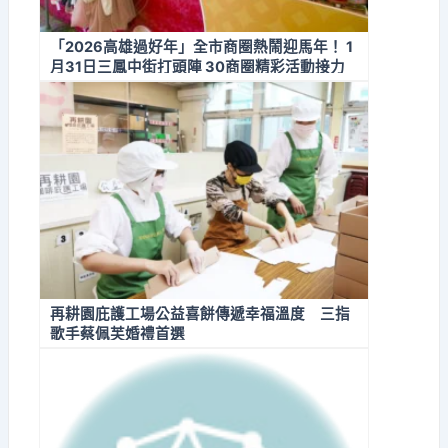
「2026高雄過好年」全市商圈熱鬧迎馬年！ 1
月31日三鳳中街打頭陣 30商圈精彩活動接力
迎新春
再耕園庇護工場公益喜餅傳遞幸福溫度 三指
歌手蔡佩芙婚禮首選