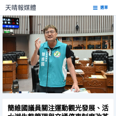
跳
天晴報媒體
選單
至
主
要
內
容
簡維國議員關注運動觀光發展、活