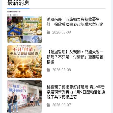
最新消息
颱風來襲 五峰鄉果農搶收憂生
計 徐欣瑩臉書發起認購水梨行動
2026-08-08
【薩迦哲思】父親節，只能大餐一
頓嗎？不只是「付清節」更要培福
積德
2026-08-08
桃喜親子藝術節好評延燒 青少年音
樂展現新秀實力 8月9日壓軸活動邀
親子共享藝術盛夏
2026-08-07