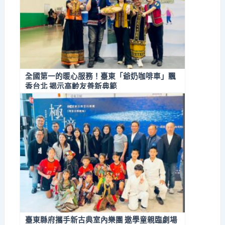
全國第一的暖心服務！臺東「爺奶咖啡車」飄
香台北 揭示高齡友善新典範
臺東縣府攜手新古典室內樂團 邀學童親臨劇場