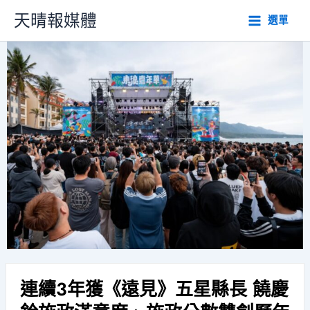
跳
天晴報媒體
選單
至
主
要
內
容
連續3年獲《遠見》五星縣長 饒慶