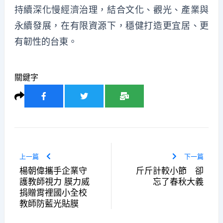
持續深化慢經濟治理，結合文化、觀光、產業與
永續發展，在有限資源下，穩健打造更宜居、更
有韌性的台東。
關鍵字
上一篇
下一篇
楊朝偉攜手企業守
斤斤計較小節 卻
護教師視力 膜力威
忘了春秋大義
捐贈霄裡國小全校
教師防藍光貼膜