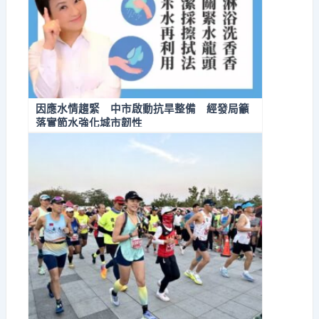
因應水情趨緊 中市啟動抗旱整備 經發局籲
落實節水強化城市韌性