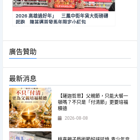
2026 高雄過好年」 三鳳中街年貨大街磅礴
起跑 陳其邁首發馬年限定小紅包
廣告贊助
最新消息
【薩迦哲思】父親節，只能大餐一
頓嗎？不只是「付清節」更要培福
積德
2026-08-08
桃喜親子藝術節好評延燒 青少年音