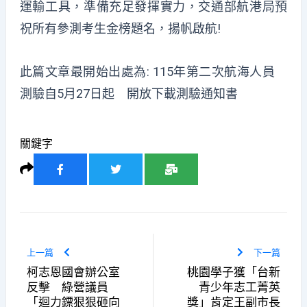
運輸工具，準備充足發揮實力，交通部航港局預
祝所有參測考生金榜題名，揚帆啟航!
此篇文章最開始出處為:
115年第二次航海人員
測驗自5月27日起 開放下載測驗通知書
關鍵字
上一篇
下一篇
柯志恩國會辦公室
桃園學子獲「台新
反擊 綠營議員
青少年志工菁英
「迴力鏢狠狠砸向
獎」肯定王副市長