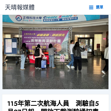
跳
天晴報媒體
選單
至
主
要
內
容
115年第二次航海人員 測驗自5