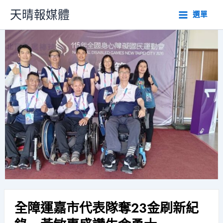
跳
天晴報媒體
選單
至
主
要
內
容
全障運嘉市代表隊奪23金刷新紀