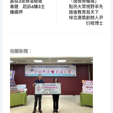
嘉檢3波掃蕩破販
「唐獎榮耀展」
毒鏈 起訴6嫌3主
點亮大眾視野承先
嫌續押
啟後教育易天下
悼念唐獎創辦人尹
衍樑博士
相關新聞：