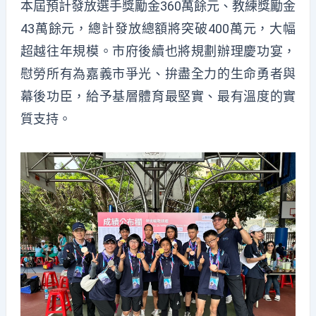
本屆預計發放選手獎勵金360萬餘元、教練獎勵金
43萬餘元，總計發放總額將突破400萬元，大幅
超越往年規模。市府後續也將規劃辦理慶功宴，
慰勞所有為嘉義市爭光、拚盡全力的生命勇者與
幕後功臣，給予基層體育最堅實、最有溫度的實
質支持。