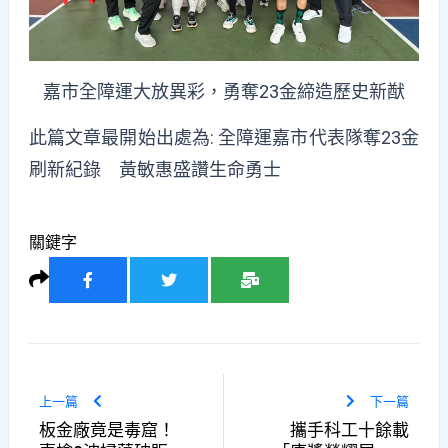
嘉市全障運大放異彩，勇奪23金締造歷史新猷
此篇文章最開始出處為:
全障運嘉市代表隊奪23金
刷新紀錄 黃敏惠盛讚生命勇士
關鍵字
上一篇
下一篇
板金廠竟是毒窟！
攜手科工十餘載