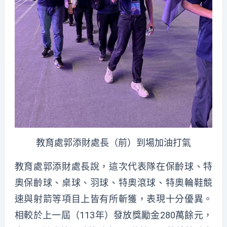
教育處郭添財處長（前）到場加油打氣
教育處郭添財處長說，這次代表隊在保齡球、特
奧保齡球、桌球、羽球、特奧滾球、特奧輪鞋競
速與射箭等項目上皆有所斬獲，表現十分優異。
相較於上一屆（113年）發放獎勵金280萬餘元，