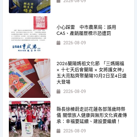
2026-08-09
小心踩雷 中市農業局：誤用
CAS、產銷履歷標示恐遭罰
2026-08-09
2026蘭陽媽祖文化節 「三媽賜福
× 十七天后會蘭陽 × 女將護女神」
五大亮點齊聚蘭陽10月2日至4日盛
大登場
2026-08-09
縣長徐榛蔚走訪花蓮各部落歲時祭
儀 關懷族人健康與無形文化資產傳
承：幸福要延續、建設要繼續！
2026-08-09