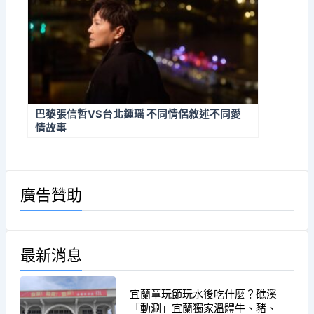
巴黎張信哲VS台北鍾瑶 不同情侶敘述不同愛
情故事
廣告贊助
最新消息
宜蘭童玩節玩水後吃什麼？礁溪
「動涮」宜蘭獨家溫體牛、豬、