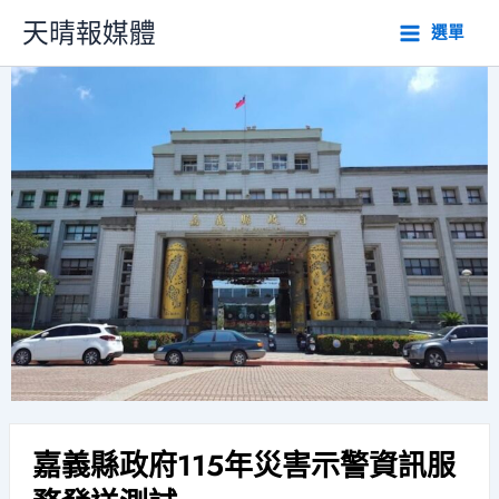
跳
天晴報媒體
選單
至
主
要
內
容
嘉義縣政府115年災害示警資訊服