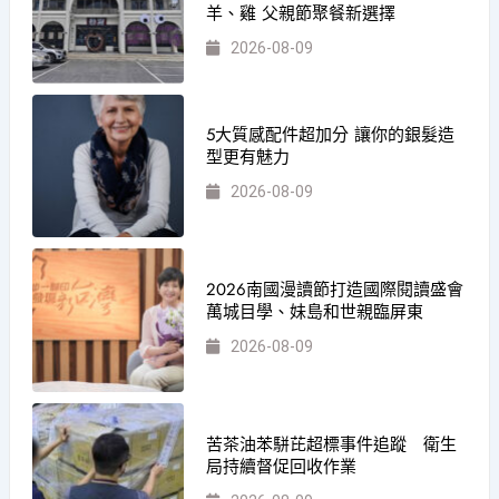
羊、雞 父親節聚餐新選擇
2026-08-09
5大質感配件超加分 讓你的銀髮造
型更有魅力
2026-08-09
2026南國漫讀節打造國際閱讀盛會
萬城目學、妹島和世親臨屏東
2026-08-09
苦茶油苯駢芘超標事件追蹤 衛生
局持續督促回收作業