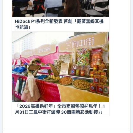
HiDock P1系列全新發表 首創「戴著無線耳機
也能錄」
「2026高雄過好年」全市商圈熱鬧迎馬年！ 1
月31日三鳳中街打頭陣 30商圈精彩活動接力
迎新春