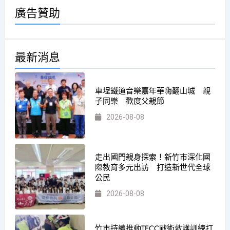
廣告贊助
最新消息
車埕鐵道音樂嘉年華嗨翻山城 親
子同樂 歡度父親節
2026-08-08
走出國門親身探索！新竹市深化國
際教育多元出訪 打造新世代全球
公民
2026-08-08
竹市持續推動TECC戰術救護訓練打