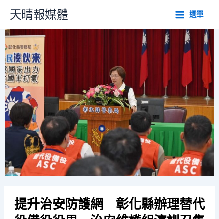
跳
天晴報媒體
選單
至
主
要
內
容
提升治安防護網 彰化縣辦理替代