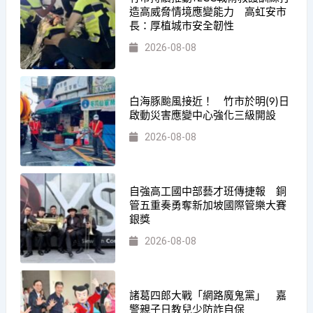
造高威脅情境應變能力 高虹安市
長：厚植城市安全韌性
2026-08-08
白海豚颱風接近！ 竹市於明(9)日
啟動災害應變中心強化三級開設
2026-08-08
自強高工國中部藝才班傳捷報 銅
管五重奏勇奪新加坡國際管樂大賽
銀獎
2026-08-08
諸葛四郎大戰「網路魔鬼黨」 嘉
警親子日教兒少防詐自保