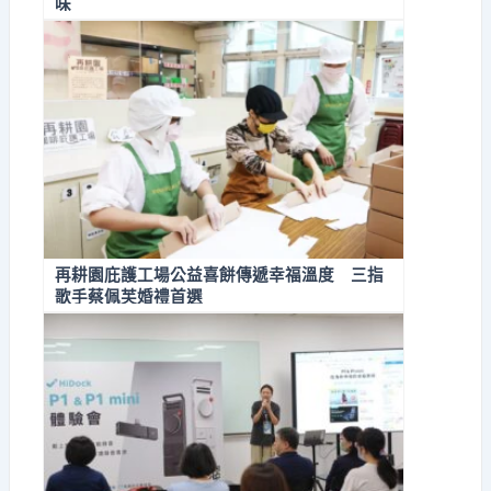
味
再耕園庇護工場公益喜餅傳遞幸福溫度 三指
歌手蔡佩芙婚禮首選