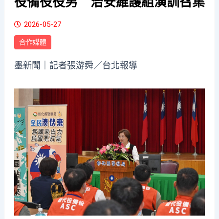
役備役役男 治安維護組演訓召集
2026-05-27
合作媒體
墨新聞
｜記者張游舜／台北報導