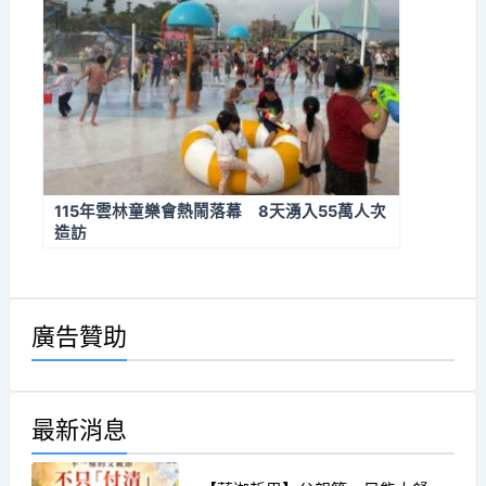
115年雲林童樂會熱鬧落幕 8天湧入55萬人次
造訪
廣告贊助
最新消息