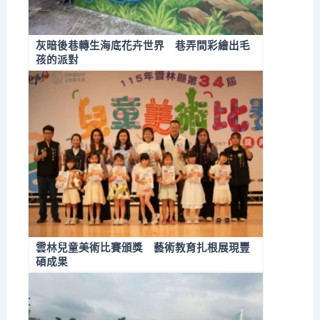
灰暗後巷轉生海底花卉世界 巷弄間彩繪出毛
孩的派對
雲林兒童美術比賽頒獎 藝術教育扎根展現豐
碩成果