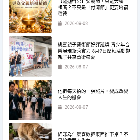
【薩迦哲思】父親節，只能大餐一
頓嗎？不只是「付清節」更要培福
積德
2026-08-08
桃喜親子藝術節好評延燒 青少年音
樂展現新秀實力 8月9日壓軸活動邀
親子共享藝術盛夏
2026-08-07
他把每天拍的一張照片，變成改變
人生的機會
2026-08-07
貓咪為什麼喜歡把東西推下桌？不