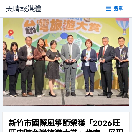
跳
天晴報媒體
選單
至
主
要
內
容
新竹市國際風箏節榮獲「2026旺