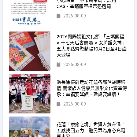
小心踩雷 中市農業局：誤用
CAS、產銷履歷標示恐遭罰
2026-08-09
2026蘭陽媽祖文化節 「三媽賜福
× 十七天后會蘭陽 × 女將護女神」
五大亮點齊聚蘭陽10月2日至4日盛
大登場
2026-08-09
縣長徐榛蔚走訪花蓮各部落歲時祭
儀 關懷族人健康與無形文化資產傳
承：幸福要延續、建設要繼續！
2026-08-09
花蓮「療癒之境」世貿人氣升溫！
五感找回五力 邀民眾為身心充電
再出發