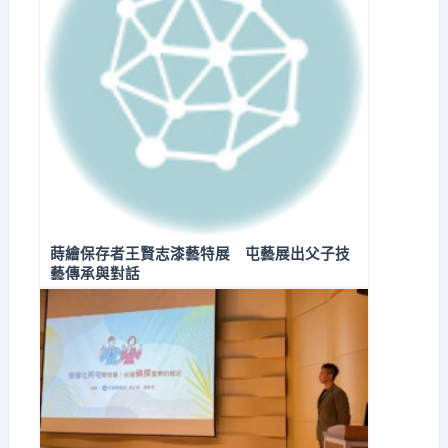
蒔繪保存者王賢志漆藝特展 屯藝展出父子技
藝傳承與對話