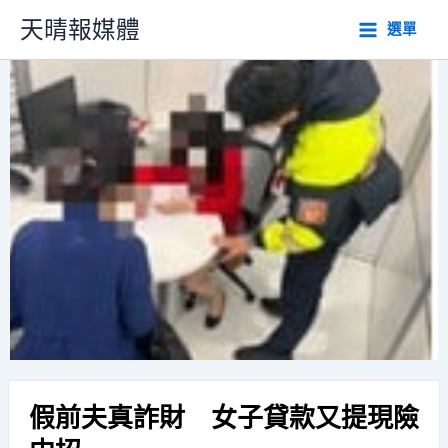
跳
天晴報媒體
選單
至
主
要
內
容
假前夫真詐財 女子貸款又提現險