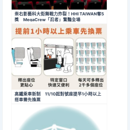
崇右影藝科大街舞戰力炸裂！HHI TAIWAN奪5
獎 MegaCrew「忍者」驚豔全場
高鐵乘車新制 11/10起對號座提早1小時以上
搭車需先換票