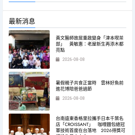
最新消息
黃文醫師故居重啟變身「津本喫茶
部」 黃敏惠：老屋新生再添木都
亮點
2026-08-08
暑假親子共食正當時 雲林好魚前
進花博陪爸爸過節
2026-08-08
台南遠東香格里拉攜手日本千葉名
店「CROISSANT」 咖哩麵包總冠
軍技術首度在台落地 2026得獎可