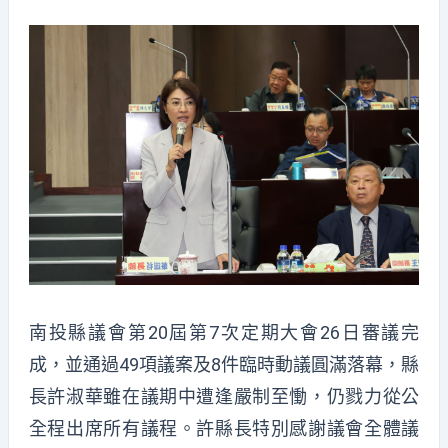
南投縣議會第20屆第7次定期大會26日審議完
成，並通過49項議案及8件臨時動議圓滿落幕，縣
長許淑華雖在議期中遭逢嚴制至慟，仍戮力從公
全程出席所有議程。許縣長特別感謝議會全體議