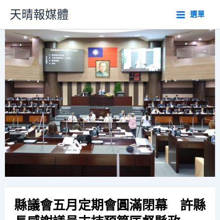
跳
天晴報媒體
選單
至
主
要
內
容
縣議會五月定期會圓滿閉幕 許縣