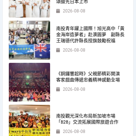
頌搶先日本上市
2026-08-08
南投青年躍上國際！旭光高中「黃
金海岸造夢者」赴澳圓夢 副縣長
王瑞德代許縣長授旗鼓勵祝福
2026-08-08
《銅鑼響起時》父親節精彩開演
客家戲曲傳遞忠義精神感動全場
2026-08-08
南投觀光深化布局新加坡市場
「B2B」交流拓展國際旅遊合作
2026-08-08