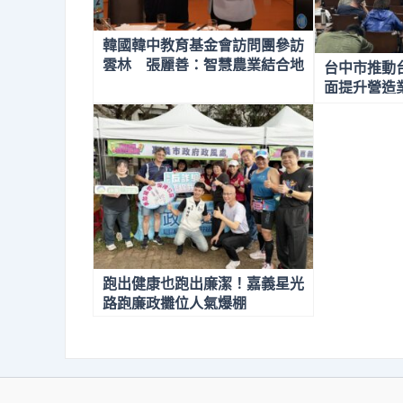
韓國韓中教育基金會訪問團參訪
雲林 張麗善：智慧農業結合地
台中市推動
方創生展現永續新契機
面提升營造
跑出健康也跑出廉潔！嘉義星光
路跑廉政攤位人氣爆棚