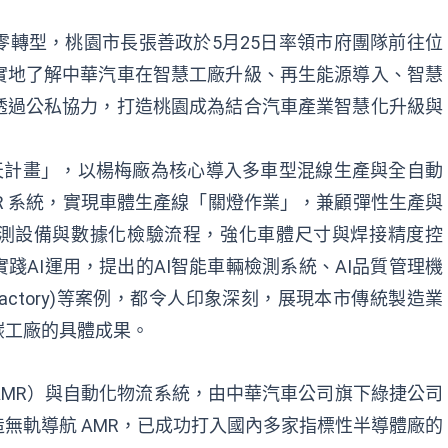
轉型，桃園市長張善政於5月25日率領市府團隊前往位
實地了解中華汽車在智慧工廠升級、再生能源導入、智慧
透過公私協力，打造桃園成為結合汽車產業智慧化升級與
「藍天計畫」，以楊梅廠為核心導入多車型混線生產與全自動
 AMR 系統，實現車體生產線「關燈作業」，兼顧彈性生產與
射量測設備與數據化檢驗流程，強化車體尺寸與焊接精度控
踐AI運用，提出的AI智能車輛檢測系統、AI品質管理機
Factory)等案例，都令人印象深刻，展現本市傳統製造業
碳工廠的具體成果。
MR）與自動化物流系統，由中華汽車公司旗下綠捷公司
無軌導航 AMR，已成功打入國內多家指標性半導體廠的