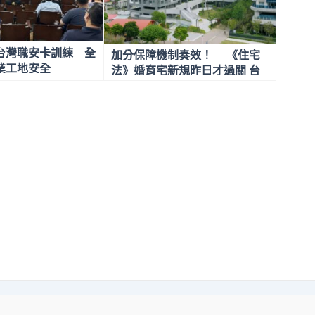
台灣職安卡訓練 全
加分保障機制奏效！ 《住宅
業工地安全
法》婚育宅新規昨日才過關 台
中好宅已達標