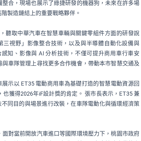
備整合，現場也展示了綠捷研發的機器狗，未來在許多場
高階製造鏈結上的重要戰略夥伴。
發中心，聽取中華汽車在智慧車輛與關鍵零組件方面的研發說
「第三視野」影像整合技術，以及與半導體自動化設備與
合感知、影像與 AI 分析技術，不僅可提升商用車行車安
輸與車隊管理上尋找更多合作機會，帶動本市智慧交通及
車展示以 ET35 電動商用車為基礎打造的智慧電動資源回
得2026年iF設計獎的肯定。 張市長表示，ET35 兼
，可依不同目的與場景進行改裝，在車隊電動化與循環經濟策
，面對當前開放汽車進口等國際環境壓力下，桃園市政府