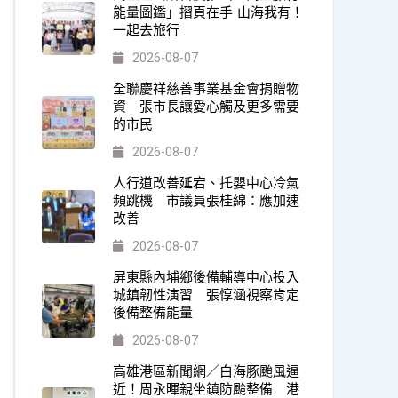
能量圖鑑」摺頁在手 山海我有！
一起去旅行
2026-08-07
全聯慶祥慈善事業基金會捐贈物
資 張市長讓愛心觸及更多需要
的市民
2026-08-07
人行道改善延宕、托嬰中心冷氣
頻跳機 市議員張桂綿：應加速
改善
2026-08-07
屏東縣內埔鄉後備輔導中心投入
城鎮韌性演習 張惇涵視察肯定
後備整備能量
2026-08-07
高雄港區新聞網／白海豚颱風逼
近！周永暉親坐鎮防颱整備 港