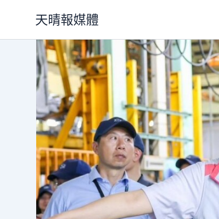
跳
天晴報媒體
至
主
要
內
容