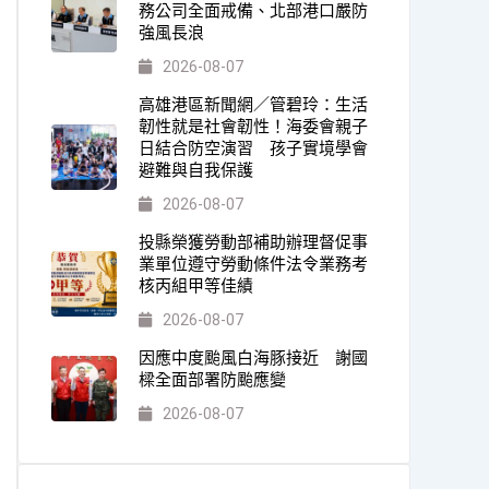
務公司全面戒備、北部港口嚴防
強風長浪
2026-08-07
高雄港區新聞網／管碧玲：生活
韌性就是社會韌性！海委會親子
日結合防空演習 孩子實境學會
避難與自我保護
2026-08-07
投縣榮獲勞動部補助辦理督促事
業單位遵守勞動條件法令業務考
核丙組甲等佳績
2026-08-07
因應中度颱風白海豚接近 謝國
樑全面部署防颱應變
2026-08-07