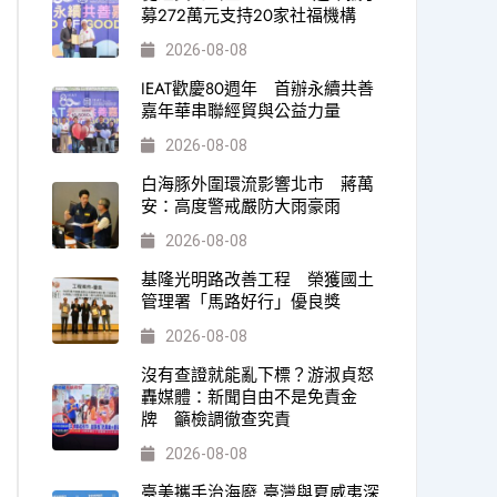
募272萬元支持20家社福機構
2026-08-08
IEAT歡慶80週年 首辦永續共善
嘉年華串聯經貿與公益力量
2026-08-08
白海豚外圍環流影響北市 蔣萬
安：高度警戒嚴防大雨豪雨
2026-08-08
基隆光明路改善工程 榮獲國土
管理署「馬路好行」優良獎
2026-08-08
沒有查證就能亂下標？游淑貞怒
轟媒體：新聞自由不是免責金
牌 籲檢調徹查究責
2026-08-08
臺美攜手治海廢 臺灣與夏威夷深