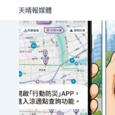
跳
天晴報媒體
至
主
要
內
容