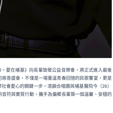
40・愛在埔基》向長輩致敬公益音樂會，將正式進入最後
的慈善盛會，不僅是一場重溫青春回憶的民歌饗宴，更是
社會愛心的關鍵一步。清韻合唱團與埔基醫院今（26）
用音符與實質行動，攜手為偏鄉長輩築一個溫馨、安穩的