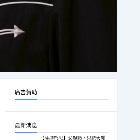
廣告贊助
最新消息
【薩迦哲思】父親節，只能大餐