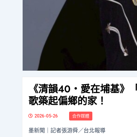
《清韻40・愛在埔基》
歌築起偏鄉的家！
2026-05-26
合作媒體
墨新聞
｜記者張游舜／台北報導