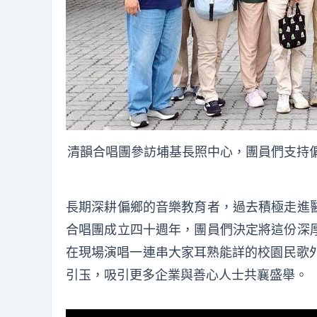
清韻合唱團參訪埔基長照中心，團員們支持偏
長期深耕偏鄉的音樂教育者，過去積極走進
合唱團成立四十週年，團員們決定將這份深
在現場演唱一連串大家耳熟能詳的校園民歌外
引玉，吸引更多企業與善心人士共襄盛舉。