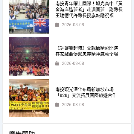
南投青年躍上國際！旭光高中「黃
金海岸造夢者」赴澳圓夢 副縣長
王瑞德代許縣長授旗鼓勵祝福
2026-08-08
《銅鑼響起時》父親節精彩開演
客家戲曲傳遞忠義精神感動全場
2026-08-08
南投觀光深化布局新加坡市場
「B2B」交流拓展國際旅遊合作
2026-08-08
廣告贊助