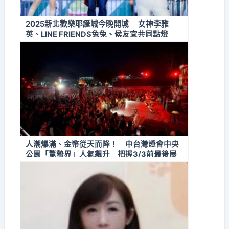
2025新北歡樂耶誕城今晚開城 女神李雅
英、LINE FRIENDS兔兔、侯友宜共同點燈
人潮爆滿、金幣從天而降！ 中台灣燈會中央
公園「驚蟄界」人氣飆升 把握3/3前最後展
期