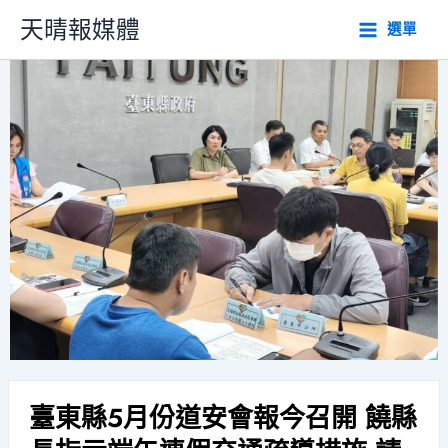
跳
天晴報媒體
選單
至
主
要
內
容
臺東縣5月份道安會報今召開 饒縣