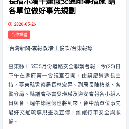
長指示端午連假交通疏導措施 請
各單位做好事先規劃
2026-05-26
合作媒體
[台灣新聞-雲報]記者王俊欽/台東報導
臺東縣115年5月份道路安全聯繫會報，今(25)日
下午在縣府第一會議室召開，由饒慶鈴縣長主
持，臺東縣警察局長林宏昇、副局長陳楨荃、各
警分局、縣議會秘書吳瑛瑛及道安會報各小組人
員與會，端午節連假也將到來，會中請單位事先
最好交通疏導規畫及宣傳，維護行車安全與順
暢。