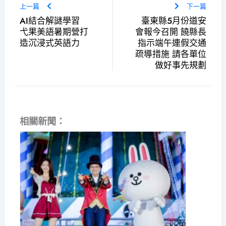
上一篇
下一篇
AI結合解謎學習
臺東縣5月份道安
弋果美語暑期營打
會報今召開 饒縣長
造沉浸式英語力
指示端午連假交通
疏導措施 請各單位
做好事先規劃
相關新聞：