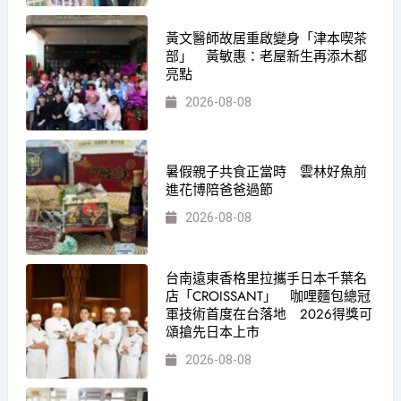
黃文醫師故居重啟變身「津本喫茶
部」 黃敏惠：老屋新生再添木都
亮點
2026-08-08
暑假親子共食正當時 雲林好魚前
進花博陪爸爸過節
2026-08-08
台南遠東香格里拉攜手日本千葉名
店「CROISSANT」 咖哩麵包總冠
軍技術首度在台落地 2026得獎可
頌搶先日本上市
2026-08-08