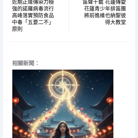
近期正逢傳染力極
笛聲十載 花蓮傳愛
強的諾羅病毒流行
花蓮青少年排笛團
高峰落實預防食品
將前進維也納聖彼
中毒「五要二不」
得大教堂
原則
相關新聞：