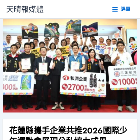
跳
天晴報媒體
選單
至
主
要
內
容
花蓮縣攜手企業共推2026國際少