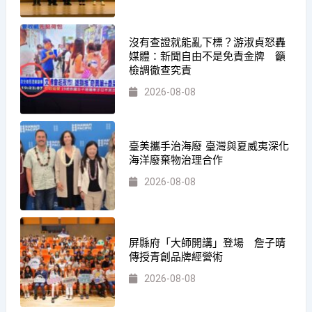
沒有查證就能亂下標？游淑貞怒轟
媒體：新聞自由不是免責金牌 籲
檢調徹查究責
2026-08-08
臺美攜手治海廢 臺灣與夏威夷深化
海洋廢棄物治理合作
2026-08-08
屏縣府「大師開講」登場 詹子晴
傳授青創品牌經營術
2026-08-08