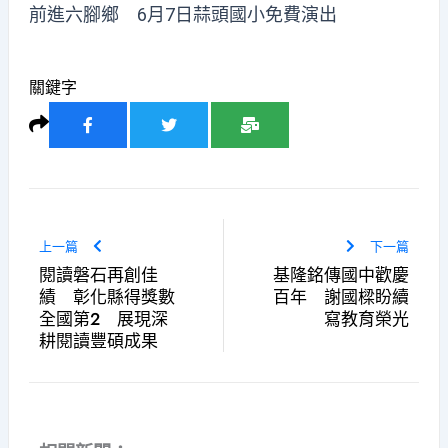
前進六腳鄉 6月7日蒜頭國小免費演出
關鍵字
上一篇
下一篇
閱讀磐石再創佳
基隆銘傳國中歡慶
績 彰化縣得獎數
百年 謝國樑盼續
全國第2 展現深
寫教育榮光
耕閱讀豐碩成果