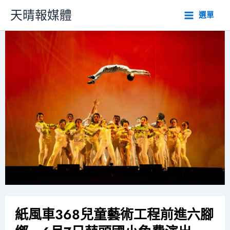
跳
天晴報媒體
選單
至
主
要
內
容
紙風車368兒童藝術工程前進六腳