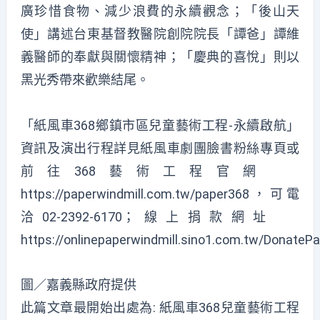
廣珍惜食物、減少浪費的永續觀念；「後山天
使」講述台東基督教醫院創院院長「譚爸」譚維
義醫師的奉獻與關懷精神；「慶典的喜悅」則以
黑光秀帶來歡樂結尾。
「紙風車368鄉鎮市區兒童藝術工程-永續啟航」
資訊及演出行程詳見紙風車劇團臉書粉絲專頁或
前往368藝術工程官網
https://paperwindmill.com.tw/paper368
，可電
洽02-2392-6170；線上捐款網址
https://onlinepaperwindmill.sino1.com.tw/DonateP
圖／嘉義縣政府提供
此篇文章最開始出處為:
紙風車368兒童藝術工程