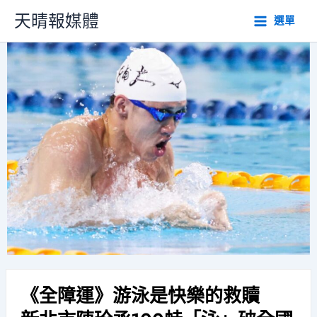
跳
天晴報媒體
選單
至
主
要
內
容
《全障運》游泳是快樂的救贖