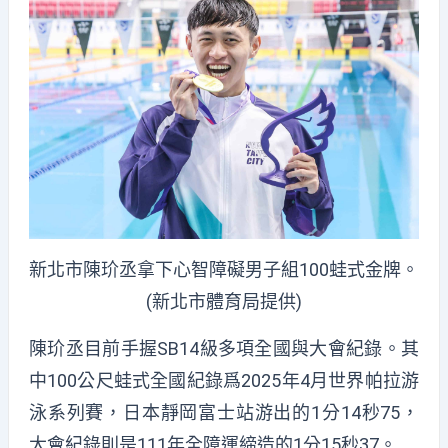
新北市陳玠丞拿下心智障礙男子組100蛙式金牌。
(新北市體育局提供)
陳玠丞目前手握SB14級多項全國與大會紀錄。其
中100公尺蛙式全國紀錄爲2025年4月世界帕拉游
泳系列賽，日本靜岡富士站游出的1分14秒75，
大會紀錄則是111年全障運締造的1分15秒37。