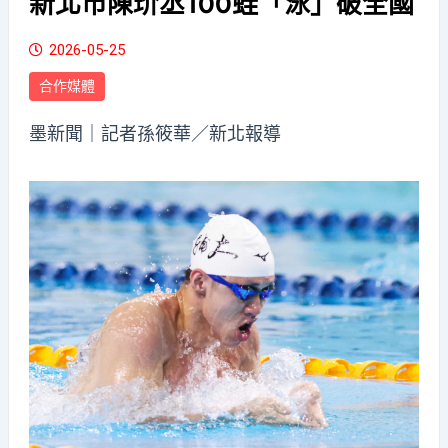
新北市陳玠丞100蛙「泳」破全國
2026-05-25
合作媒體
墨新聞
｜記者孫筱華／新北報導