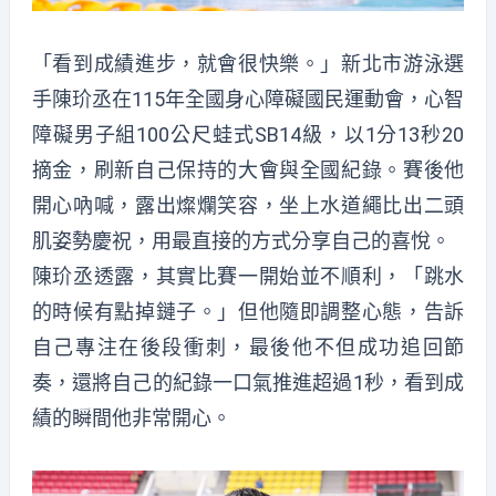
「看到成績進步，就會很快樂。」新北市游泳選
手陳玠丞在115年全國身心障礙國民運動會，心智
障礙男子組100公尺蛙式SB14級，以1分13秒20
摘金，刷新自己保持的大會與全國紀錄。賽後他
開心吶喊，露出燦爛笑容，坐上水道繩比出二頭
肌姿勢慶祝，用最直接的方式分享自己的喜悅。
陳玠丞透露，其實比賽一開始並不順利，「跳水
的時候有點掉鏈子。」但他隨即調整心態，告訴
自己專注在後段衝刺，最後他不但成功追回節
奏，還將自己的紀錄一口氣推進超過1秒，看到成
績的瞬間他非常開心。