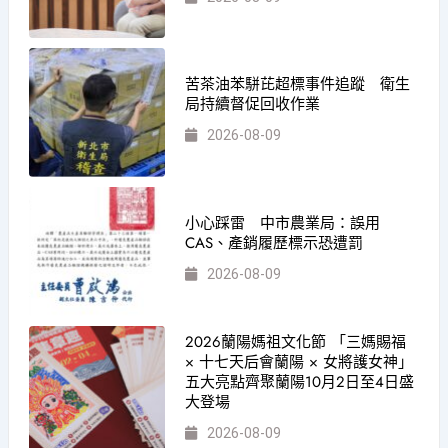
苦茶油苯駢芘超標事件追蹤 衛生
局持續督促回收作業
2026-08-09
小心踩雷 中市農業局：誤用
CAS、產銷履歷標示恐遭罰
2026-08-09
2026蘭陽媽祖文化節 「三媽賜福
× 十七天后會蘭陽 × 女將護女神」
五大亮點齊聚蘭陽10月2日至4日盛
大登場
2026-08-09