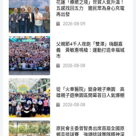
花蓮「療癒之境」世貿人氣升溫！
五感找回五力 邀民眾為身心充電
再出發
2026-08-09
父親節4千人夜跑「雙潭」嗨翻嘉
義 黃敏惠鳴槍：運動打造幸福城
市
2026-08-08
從「火車醫院」變身親子樂園 高
雄親子遊樂園區開幕首日人氣爆棚
2026-08-08
原民會主委曾智勇出席首屆全國原
鄉盃排球賽 強調排球團隊精神深