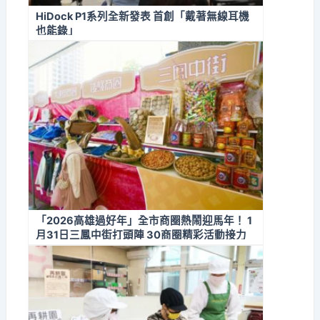
HiDock P1系列全新發表 首創「戴著無線耳機
也能錄」
「2026高雄過好年」全市商圈熱鬧迎馬年！ 1
月31日三鳳中街打頭陣 30商圈精彩活動接力
迎新春