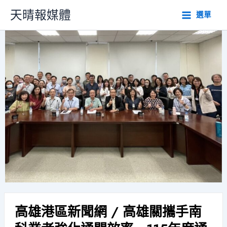
跳
天晴報媒體
選單
至
主
要
內
容
高雄港區新聞網 / 高雄關攜手南