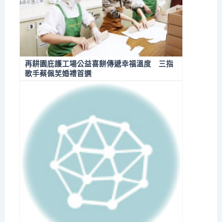
再耕園庇護工場公益喜餅傳遞幸福溫度 三指
歌手蔡佩芙婚禮首選