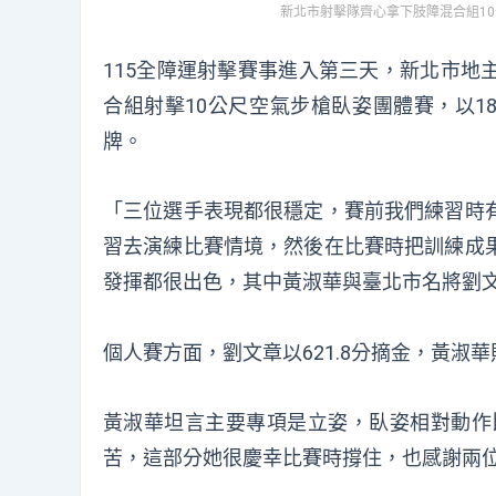
新北市射擊隊齊心拿下肢障混合組10
115全障運射擊賽事進入第三天，新北市地
合組射擊10公尺空氣步槍臥姿團體賽，以183
牌。
「三位選手表現都很穩定，賽前我們練習時
習去演練比賽情境，然後在比賽時把訓練成
發揮都很出色，其中黃淑華與臺北市名將劉
個人賽方面，劉文章以621.8分摘金，黃淑華則
黃淑華坦言主要專項是立姿，臥姿相對動作比
苦，這部分她很慶幸比賽時撐住，也感謝兩