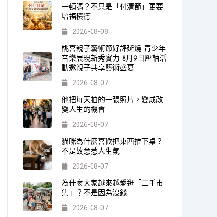
一頓嗎？不只是「付清節」更要
培福積德
2026-08-08
桃喜親子藝術節好評延燒 青少年
音樂展現新秀實力 8月9日壓軸活
動邀親子共享藝術盛夏
2026-08-07
他把每天拍的一張照片，變成改
變人生的機會
2026-08-07
貓咪為什麼喜歡把東西推下桌？
不是故意惹人生氣
2026-08-07
為什麼大家越來越愛逛「二手市
集」？不是因為沒錢
2026-08-07