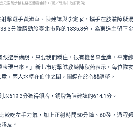
公尺空氣步槍臥姿團體賽金牌。(圖／新北市政府提供)
主射擊選手黃淑華、陳建誌與李定家，攜手在肢體障礙混
8.3分險勝勁旅臺北市隊的1835.8分，為東道主留下金
有跟選手講說，只要我們穩住，很有機會拿金牌，平常練
果表現出來。」新北市射擊隊教練陳秋燕表示，每位隊友
文章，兩人水準在伯仲之間，關鍵在於心態調整。
以619.3分獲得銀牌，銅牌為陳建誌的614.1分。
較吃左手力氣，加上正射時間50分鐘、60發，過程艱
位隊友。