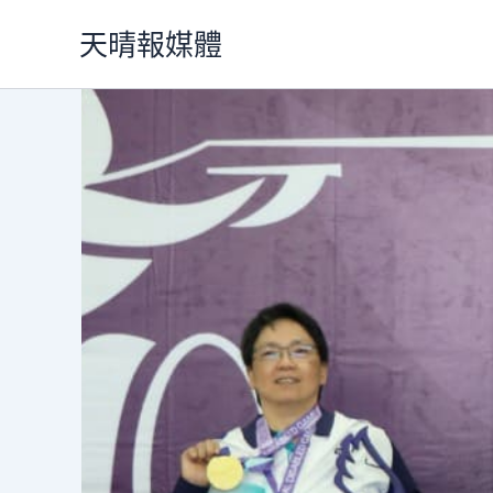
跳
天晴報媒體
至
主
要
內
容