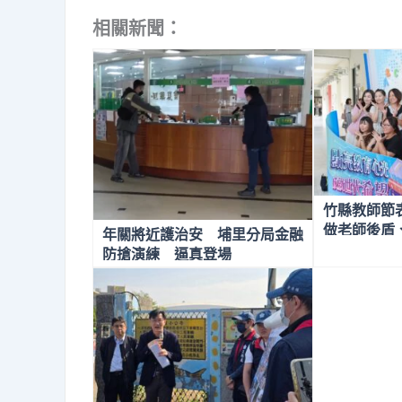
相關新聞：
竹縣教師節
做老師後盾
年關將近護治安 埔里分局金融
績獎金提前
防搶演練 逼真登場