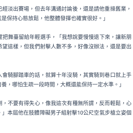
已經淡出賽場，但去年溝通討論後，還是請他重操舊業，
就是保持心態放鬆，他整體發揮也確實很好。」
望把舞臺留給年輕選手，「我想說要慢慢退下來，讓新朋
希望這樣，但我們射擊人數不多，好像沒辦法，還是要出
人會騎腳踏車的話，就算十年沒騎，其實騎到巷口就上手
培養，哪怕生疏一段時間，大概還能保持一定水準。」
剛，不要有得失心，像我這次有種無所謂，反而輕鬆，心
」本屆他在肢體障礙男子組射擊10公尺空氣步槍立姿個