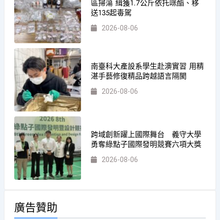
區掃蕩 緝獲1.7公斤依托咪酯、移
送135起毒駕
2026-08-06
南臺科大產設系學生赴澳實習 用精
湛手藝修復精品跨越語言隔閡
2026-08-06
跨域創新躍上國際舞台 義守大學
勇奪綠點子國際發明競賽六項大獎
2026-08-06
廣告贊助