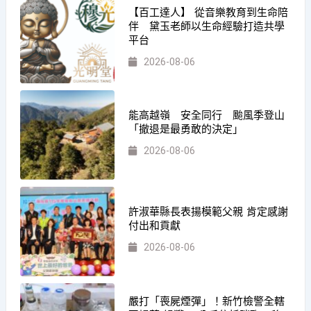
【百工達人】 從音樂教育到生命陪
伴 黛玉老師以生命經驗打造共學
平台
2026-08-06
能高越嶺 安全同行 颱風季登山
「撤退是最勇敢的決定」
2026-08-06
許淑華縣長表揚模範父親 肯定感謝
付出和貢獻
2026-08-06
嚴打「喪屍煙彈」！新竹檢警全轄