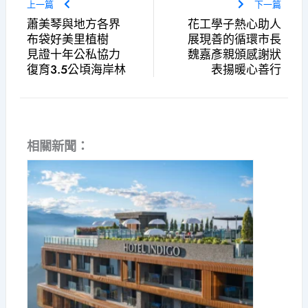
上一篇
下一篇
蕭美琴與地方各界
花工學子熱心助人
布袋好美里植樹
展現善的循環市長
見證十年公私協力
魏嘉彥親頒感謝狀
復育3.5公頃海岸林
表揚暖心善行
相關新聞：