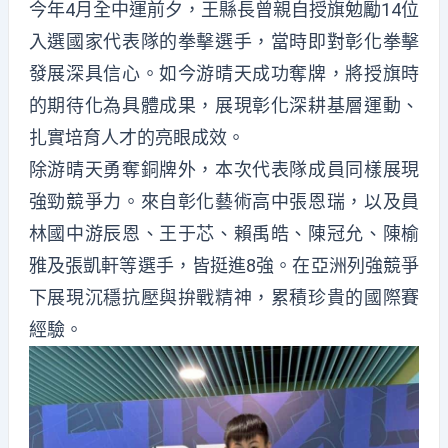
今年4月全中運前夕，王縣長曾親自授旗勉勵14位
入選國家代表隊的拳擊選手，當時即對彰化拳擊
發展深具信心。如今游晴天成功奪牌，將授旗時
的期待化為具體成果，展現彰化深耕基層運動、
扎實培育人才的亮眼成效。
除游晴天勇奪銅牌外，本次代表隊成員同樣展現
強勁競爭力。來自彰化藝術高中張恩瑞，以及員
林國中游辰恩、王于芯、賴禹皓、陳冠允、陳榆
雅及張凱軒等選手，皆挺進8強。在亞洲列強競爭
下展現沉穩抗壓與拚戰精神，累積珍貴的國際賽
經驗。