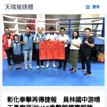
跳
天晴報媒體
選單
至
主
要
內
容
彰化拳擊再傳捷報 員林國中游晴