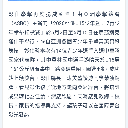
彰化拳擊再度揚威國際！由亞洲拳擊總會
（ASBC）主辦的「2026亞洲U15少年暨U17青少
年拳擊錦標賽」於5月3日至5月15日在烏茲別克
塔什干舉行，來自亞洲各國青少年拳擊菁英齊聚
競技。彰化縣本次有14位青少年選手入選中華隊
國家代表隊，其中員林國中選手游晴天於U15男
子61公斤級賽事中一路突破重圍、闖進4強，成功
站上頒獎台。彰化縣長王惠美盛讚游同學榮獲銅
牌，看見彰化孩子從地方走向亞洲舞台、將培訓
成果轉化為佳績，深感欣慰。同時感謝教練、校
長、家長的指導與支持，讓孩子可以在國際舞台
發光發熱。