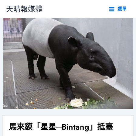
跳
天晴報媒體
選單
至
主
要
內
容
馬來貘「星星─Bintang」抵臺