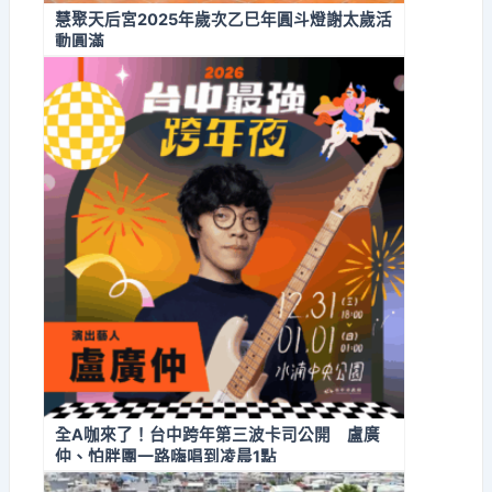
慧聚天后宮2025年歲次乙巳年圓斗燈謝太歲活
動圓滿
全A咖來了！台中跨年第三波卡司公開 盧廣
仲、怕胖團一路嗨唱到凌晨1點