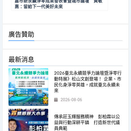
嘉市新永續淨零成果發表會暨城市論壇 黃敏
惠：留給下一代美好未來
廣告贊助
最新消息
2026臺北永續競爭力論壇暨淨零行
動特展》松山文創登場！ 企業、市
民化身淨零英雄，成就臺北永續未
來
2026-08-06
傳承莊玉輝服務精神 彭柏霖以公
益與行動深耕平鎮 打造新世代議
員典範