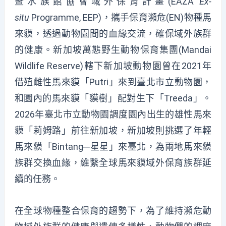
暨水族館協會域外保育計畫(EAZA
Ex-
situ
Programme, EEP)，攜手保育瀕危(EN)物種馬
來貘，透過動物園間的血緣交流，確保域外族群
的健康。新加坡萬態野生動物保育集團(Mandai
Wildlife Reserve)轄下新加坡動物園曾在2021年
借殖雌性馬來貘「Putri」來到臺北市立動物園，
和園內的馬來貘「貘樹」配對生下「Treeda」。
2026年臺北市立動物園調度園內出生的雄性馬來
貘「莉姆路」前往新加坡，新加坡則挑選了年輕
馬來貘「Bintang─星星」來臺北，為兩地馬來貘
族群交換血緣，維繫全球馬來貘域外保育族群延
續的任務。
在全球物種整合保育的趨勢下，為了維持瀕危動