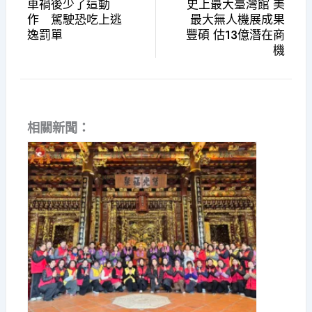
車禍後少了這動
史上最大臺灣館 美
作 駕駛恐吃上逃
最大無人機展成果
逸罰單
豐碩 估13億潛在商
機
相關新聞：