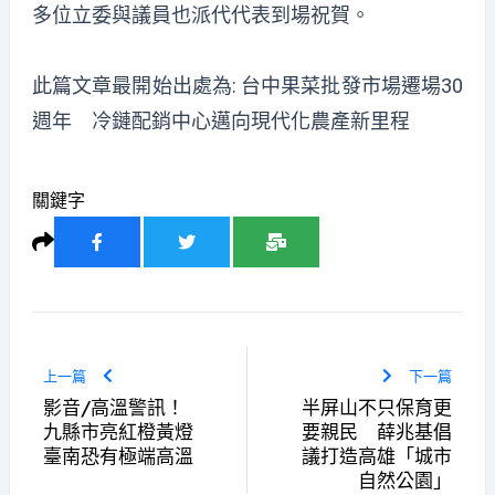
多位立委與議員也派代代表到場祝賀。
此篇文章最開始出處為:
台中果菜批發市場遷場30
週年 冷鏈配銷中心邁向現代化農產新里程
關鍵字
上一篇
下一篇
影音/高溫警訊！
半屏山不只保育更
九縣市亮紅橙黃燈
要親民 薛兆基倡
臺南恐有極端高溫
議打造高雄「城市
自然公園」