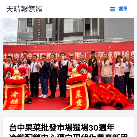
跳
天晴報媒體
選單
至
主
要
內
容
台中果菜批發市場遷場30週年