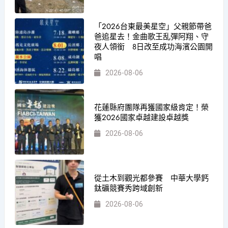
「2026台東最美星空」父親節帶爸
爸追星去！金曲歌王乱彈阿翔、守
夜人領銜 8日改至成功海濱公園開
唱
2026-08-06
花蓮縣府團隊再獲國家級肯定！榮
獲2026國家卓越建設卓越獎
2026-08-06
從土木到觀光都參賽 中華大學鈣
鈦礦競賽秀跨域創新
2026-08-06