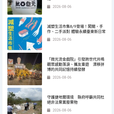
2026-08-06
減塑生活市集8/9登場！闖關、手
作、二手派對 體驗永續臺東新日常
2026-08-06
「微光流金戲院」引發跨世代共鳴
觀眾感動落淚、攜友重遊 漂移拼
博的共同記憶持續發酵
2026-08-06
守護捷地爾環境 縣府呼籲共同杜
絕非法棄置廢棄物
2026-08-06