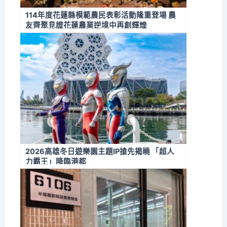
114年度花蓮縣模範農民表彰活動隆重登場 農
友齊聚見證花蓮農業逆境中再創輝煌
2026高雄冬日遊樂園主題IP搶先揭曉 「超人
力霸王」降臨港都